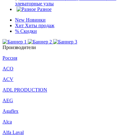
элеваторные узлы
Разное
New
Новинки
Хит
Хиты продаж
%
Скидки
Производители
Россия
ACO
ACV
ADL PRODUCTION
AEG
Agaflex
Alca
Alfa Laval