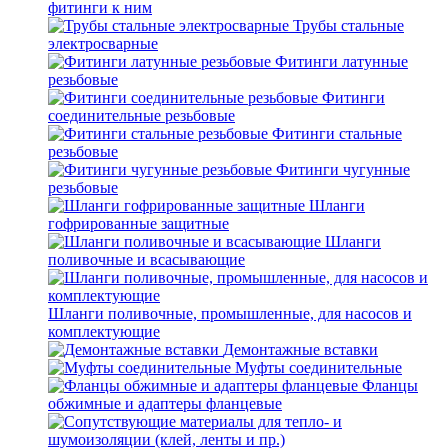
фитинги к ним
Трубы стальные
электросварные
Фитинги латунные
резьбовые
Фитинги
соединительные резьбовые
Фитинги стальные
резьбовые
Фитинги чугунные
резьбовые
Шланги
гофрированные защитные
Шланги
поливочные и всасывающие
Шланги поливочные, промышленные, для насосов и
комплектующие
Демонтажные вставки
Муфты соединительные
Фланцы
обжимные и адаптеры фланцевые