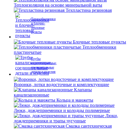
Теплоизоляция на основе минеральной ваты
Техпластина резиновая
Теплообменники
и блочно-
тепловые
пункты
Блочные тепловые пункты
Теплообменники
пластинчатые
Трубы
канализационные,
соединительные
детали и изделия
Воронки, лотки водосточные и комплектующие
Клапаны
канализационные
Кольца и манжеты
Люки, дождеприемники и колодцы полимерные
Люки,
дождеприемники и трапы чугунные
Смазка сантехническая