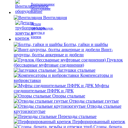
Вентиляционное
оборудование
Вентиляция
Детали
трубопроводов,
хомуты и
крепеж
Болты, гайки и шайбы
Винт-
шурупы, болты анкерные и дюбели
Грувлок
(бессварные муфтовые соединения)
Заглушки стальные
Компенсаторы и
вибровставки
Муфты
соединительные ПФРК и ДРК
Опоры стальные
Отводы стальные гнутые
Отводы стальные
крутоизогнутые
Переходы стальные
Перфорированный крепеж
Сгоны, бочата,