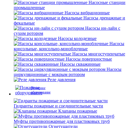
Насосные станции
промышленные
Насосы вибрационные
Насосы дренажные и
фекальные
Насосы ин-лайн с
сухим ротором
Насосы колодезные
Насосы
консольные, консольно-моноблочные
Насосы многоступенчатые
Насосы поверхностные
Насосы скважинные
Насосы
циркуляционные с мокрым ротором
Реле давления
Пожарное
оборудование
Гидранты пожарные и соединительные части
Клапаны пожарные
Муфты противопожарные для пластиковых труб
Огнетушители