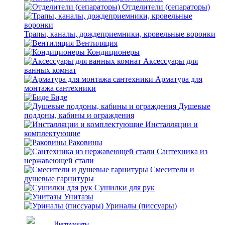
Отделители (сепараторы)
Трапы, каналы, дождеприемники, кровельные воронки
Вентиляция
Кондиционеры
Аксессуары для
ванных комнат
Арматура для
монтажа сантехники
Биде
Душевые
поддоны, кабины и ограждения
Инсталляции и
комплектующие
Раковины
Сантехника из
нержавеющей стали
Смесители и
душевые гарнитуры
Сушилки для рук
Унитазы
Уриналы (писсуары)
Инструменты