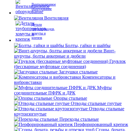
Вентиляционное
оборудование
Вентиляция
Детали
трубопроводов,
хомуты и
крепеж
Болты, гайки и шайбы
Винт-
шурупы, болты анкерные и дюбели
Грувлок
(бессварные муфтовые соединения)
Заглушки стальные
Компенсаторы и
вибровставки
Муфты
соединительные ПФРК и ДРК
Опоры стальные
Отводы стальные гнутые
Отводы стальные
крутоизогнутые
Переходы стальные
Перфорированный крепеж
Сгоны, бочата,