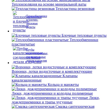
Теплоизоляция на основе минеральной ваты
Техпластина резиновая
Теплообменники
и блочно-
тепловые
пункты
Блочные тепловые пункты
Теплообменники
пластинчатые
Трубы
канализационные,
соединительные
детали и изделия
Воронки, лотки водосточные и комплектующие
Клапаны
канализационные
Кольца и манжеты
Люки, дождеприемники и колодцы полимерные
Люки,
дождеприемники и трапы чугунные
Смазка сантехническая