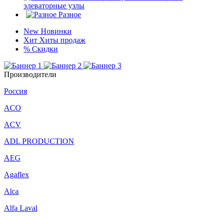
элеваторные узлы
Разное
New
Новинки
Хит
Хиты продаж
%
Скидки
Производители
Россия
ACO
ACV
ADL PRODUCTION
AEG
Agaflex
Alca
Alfa Laval