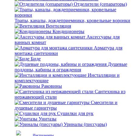
Отделители (сепараторы)
Трапы, каналы, дождеприемники, кровельные воронки
Вентиляция
Кондиционеры
Аксессуары для
ванных комнат
Арматура для
монтажа сантехники
Биде
Душевые
поддоны, кабины и ограждения
Инсталляции и
комплектующие
Раковины
Сантехника из
нержавеющей стали
Смесители и
душевые гарнитуры
Сушилки для рук
Унитазы
Уриналы (писсуары)
Инструменты