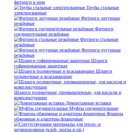
фитинги к ним
Трубы стальные
электросварные
Фитинги латунные
резьбовые
Фитинги
соединительные резьбовые
Фитинги стальные
резьбовые
Фитинги чугунные
резьбовые
Шланги
гофрированные защитные
Шланги
поливочные и всасывающие
Шланги поливочные, промышленные, для насосов и
комплектующие
Демонтажные вставки
Муфты соединительные
Фланцы
обжимные и адаптеры фланцевые