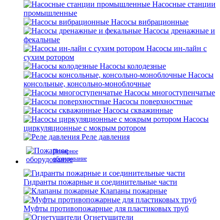
Насосные станции
промышленные
Насосы вибрационные
Насосы дренажные и
фекальные
Насосы ин-лайн с
сухим ротором
Насосы колодезные
Насосы
консольные, консольно-моноблочные
Насосы многоступенчатые
Насосы поверхностные
Насосы скважинные
Насосы
циркуляционные с мокрым ротором
Реле давления
Пожарное
оборудование
Гидранты пожарные и соединительные части
Клапаны пожарные
Муфты противопожарные для пластиковых труб
Огнетушители