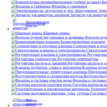
Ко
Фильтры и грязевики
Элек
Запчасти для арматур
Предохранительная
арматура
Шаровые краны
Вентили руч
Балансировочные клапаны
Соленоидные и отс
Смесительн
Регулирующ
Регуляторы температуры
Регуляторы расхода и д
Клапаны подпи
Предохран
Воздухоотвод
Фильтры и системы 
Системы контроля п
Уплотнит
Системы м
Насосное
оборудование