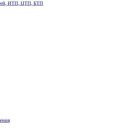
етей, ИТП, ЦТП, БТП
жения