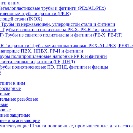
нги к ним
еталлопластиковые трубы и фитинги (PEx/AL/PEx)
иленовые трубы и фитинги (PP-R)
еющей стали (INOX)
Трубы из нержавеющей, углеродистой стали и фитинги
Трубы из сшитого полиэтилена PE-X, PE-RT и фитинги
Трубы из сшитого полиэтилена и фитинги (PE-X, PE-RT)
Трубы металлопластиковые PEX-AL-PEX, PERT-
напорные ПВХ, НПВХ, PP-H и фитинги
рубы полипропиленовые напорные PP-R и фитинги
лиэтиленовые и фитинги (PE, ПНД)
Трубы полиэтиленовые ПЭ, ПНД, фитинги и фланцы
е
тинги к ним
тросварные
бовые
тельные резьбовые
овые
бовые
нные защитные
ные и всасывающие
Шланги поливочные, промышленные, для насосо