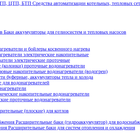
Средства автоматизации котельных, тепловых с
Баки аккумуляторы для гелиосистем и тепловых насосов
греватели и бойлеры косвенного нагрева
греватели электрические накопительные
атели электрические проточные
 (колонки) проточные водонагреватели
зовые накопительные водонагреватели (водогреи)
ти буферные, аккумуляторы тепла и холода
для водонагревателей
нагреватели
ические накопительные водонагреватели
ские проточные водонагреватели
рительные (плоские) для котлов
Расширительные баки (гидроаккумулятор) для водоснаб
Расширительные баки для систем отопления и охлаждения