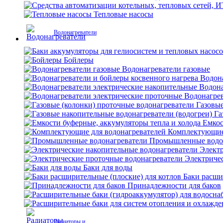
Тепловые насосы
Водонагреватели
Бойлеры
Водонагреватели газовые
Водона
Водона
Водонагрев
Газовые
Га
Емкос
Комплектующие 
Промышленные водо
Электр
Электриче
Баки для воды
Баки расши
Принадлежности для баков
Радиаторы и