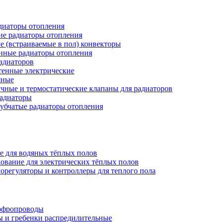
иаторы отопления
ие радиаторы отопления
е (встраиваемые в пол) конвекторы
нные радиаторы отопления
адиаторов
тенные электрические
яные
чные и термостатические клапаны для радиаторов
радиаторы
убчатые радиаторы отопления
е для водяных тёплых полов
ование для электрических тёплых полов
орегуляторы и контроллеры для теплого пола
офропроводы
ы и гребенки распредилительные