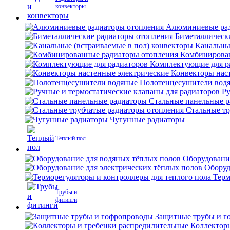
конвекторы
Алюминиевые рад
Биметаллическ
Канальны
Комбинирова
Комплектующие для р
Конвекторы нас
Полотенцесушители вод
Ру
Стальные панельные 
Стальные тр
Чугунные радиаторы
Теплый пол
Оборудовани
Оборуд
Терм
Трубы и
фитинги
Защитные трубы и г
Коллектор