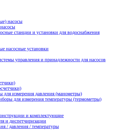
ые) насосы
 насосы
осные станции и установки для водоснабжения
ые насосные установки
стемы управления и принадлежности для насосов
етчики)
осчетчики)
 для измерения давления (манометры)
иборы для измерения температуры (термометры)
конструкции и комплектующие
ля и диспетчиризации
ня / давления / температуры