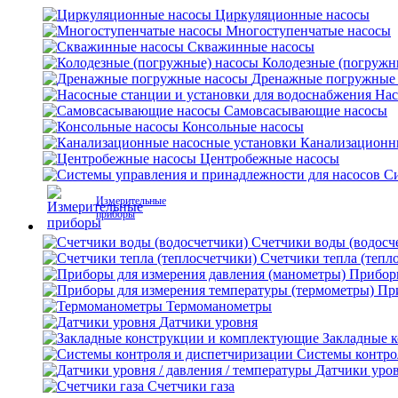
Циркуляционные насосы
Многоступенчатые насосы
Скважинные насосы
Колодезные (погружн
Дренажные погружные
Нас
Самовсасывающие насосы
Консольные насосы
Канализационн
Центробежные насосы
Си
Измерительные
приборы
Счетчики воды (водосч
Счетчики тепла (тепл
Приборы
Пр
Термоманометры
Датчики уровня
Закладные 
Системы контро
Датчики уров
Счетчики газа