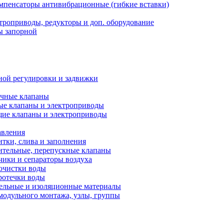
мпенсаторы антивибрационные (гибкие вставки)
троприводы, редукторы и доп. оборудование
ы запорной
ной регулировки и задвижки
ечные клапаны
ые клапаны и электроприводы
ие клапаны и электроприводы
авления
тки, слива и заполнения
ительные, перепускные клапаны
чики и сепараторы воздуха
очистки воды
ротечки воды
ельные и изоляционные материалы
одульного монтажа, узлы, группы