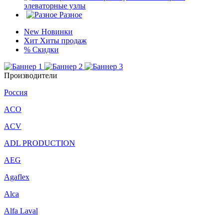
элеваторные узлы
Разное
New
Новинки
Хит
Хиты продаж
%
Скидки
Производители
Россия
ACO
ACV
ADL PRODUCTION
AEG
Agaflex
Alca
Alfa Laval