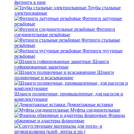
фитинги к ним
Трубы стальные
электросварные
Фитинги латунные
резьбовые
Фитинги
соединительные резьбовые
Фитинги стальные
резьбовые
Фитинги чугунные
резьбовые
Шланги
гофрированные защитные
Шланги
поливочные и всасывающие
Шланги поливочные, промышленные, для насосов и
комплектующие
Демонтажные вставки
Муфты соединительные
Фланцы
обжимные и адаптеры фланцевые