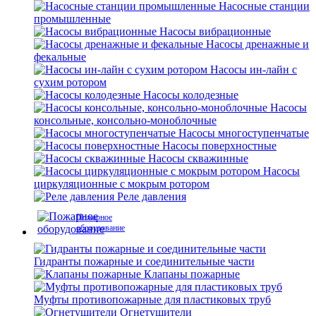
Насосные станции
промышленные
Насосы вибрационные
Насосы дренажные и
фекальные
Насосы ин-лайн с
сухим ротором
Насосы колодезные
Насосы
консольные, консольно-моноблочные
Насосы многоступенчатые
Насосы поверхностные
Насосы скважинные
Насосы
циркуляционные с мокрым ротором
Реле давления
Пожарное
оборудование
Гидранты пожарные и соединительные части
Клапаны пожарные
Муфты противопожарные для пластиковых труб
Огнетушители