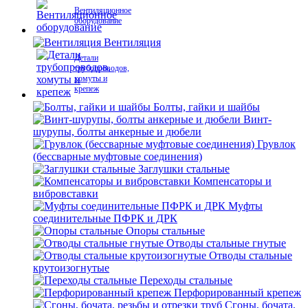
Вентиляционное
оборудование
Вентиляция
Детали
трубопроводов,
хомуты и
крепеж
Болты, гайки и шайбы
Винт-
шурупы, болты анкерные и дюбели
Грувлок
(бессварные муфтовые соединения)
Заглушки стальные
Компенсаторы и
вибровставки
Муфты
соединительные ПФРК и ДРК
Опоры стальные
Отводы стальные гнутые
Отводы стальные
крутоизогнутые
Переходы стальные
Перфорированный крепеж
Сгоны, бочата,