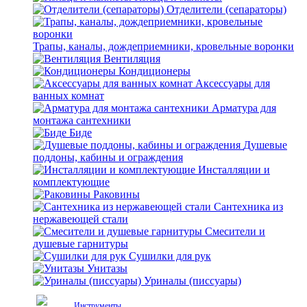
Отделители (сепараторы)
Трапы, каналы, дождеприемники, кровельные воронки
Вентиляция
Кондиционеры
Аксессуары для
ванных комнат
Арматура для
монтажа сантехники
Биде
Душевые
поддоны, кабины и ограждения
Инсталляции и
комплектующие
Раковины
Сантехника из
нержавеющей стали
Смесители и
душевые гарнитуры
Сушилки для рук
Унитазы
Уриналы (писсуары)
Инструменты