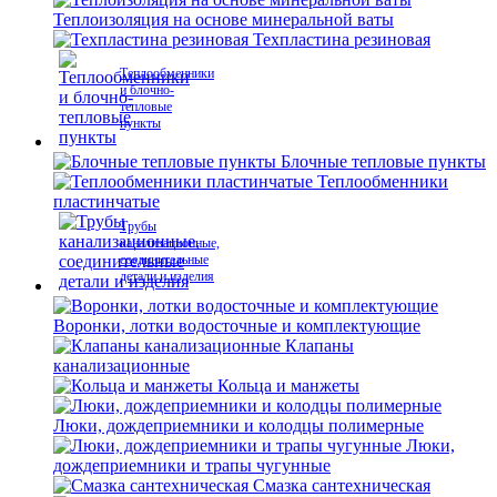
Теплоизоляция на основе минеральной ваты
Техпластина резиновая
Теплообменники
и блочно-
тепловые
пункты
Блочные тепловые пункты
Теплообменники
пластинчатые
Трубы
канализационные,
соединительные
детали и изделия
Воронки, лотки водосточные и комплектующие
Клапаны
канализационные
Кольца и манжеты
Люки, дождеприемники и колодцы полимерные
Люки,
дождеприемники и трапы чугунные
Смазка сантехническая