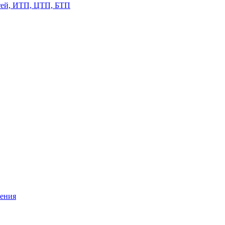
етей, ИТП, ЦТП, БТП
жения