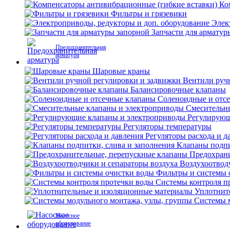
Ко
Фильтры и грязевики
Элек
Запчасти для арматур
Предохранительная
арматура
Шаровые краны
Вентили руч
Балансировочные клапаны
Соленоидные и отс
Смесительн
Регулирующ
Регуляторы температуры
Регуляторы расхода и д
Клапаны подпи
Предохран
Воздухоотвод
Фильтры и системы 
Системы контроля п
Уплотнит
Системы м
Насосное
оборудование