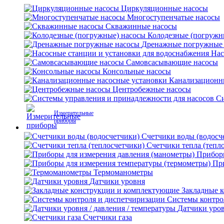
Циркуляционные насосы
Многоступенчатые насосы
Скважинные насосы
Колодезные (погружн
Дренажные погружные
Нас
Самовсасывающие насосы
Консольные насосы
Канализационн
Центробежные насосы
Си
Измерительные
приборы
Счетчики воды (водосч
Счетчики тепла (тепл
Приборы
Пр
Термоманометры
Датчики уровня
Закладные 
Системы контро
Датчики уров
Счетчики газа