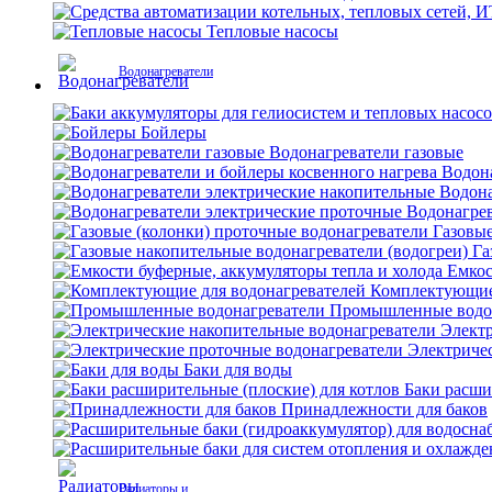
Тепловые насосы
Водонагреватели
Бойлеры
Водонагреватели газовые
Водона
Водона
Водонагрев
Газовые
Га
Емкос
Комплектующие 
Промышленные водо
Электр
Электриче
Баки для воды
Баки расши
Принадлежности для баков
Радиаторы и