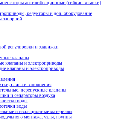
мпенсаторы антивибрационные (гибкие вставки)
троприводы, редукторы и доп. оборудование
ы запорной
ной регулировки и задвижки
ечные клапаны
ые клапаны и электроприводы
ие клапаны и электроприводы
авления
тки, слива и заполнения
ительные, перепускные клапаны
чики и сепараторы воздуха
очистки воды
ротечки воды
ельные и изоляционные материалы
одульного монтажа, узлы, группы