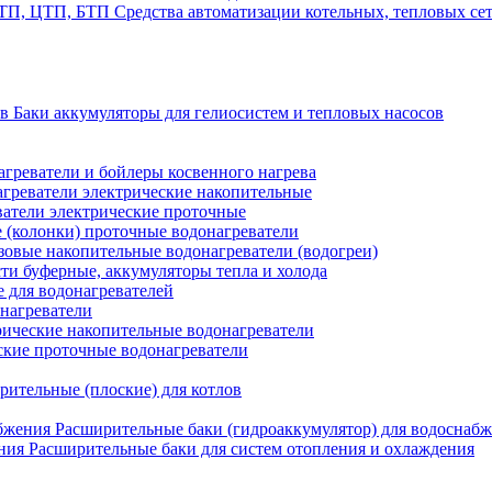
Средства автоматизации котельных, тепловых с
Баки аккумуляторы для гелиосистем и тепловых насосов
греватели и бойлеры косвенного нагрева
греватели электрические накопительные
атели электрические проточные
 (колонки) проточные водонагреватели
зовые накопительные водонагреватели (водогреи)
ти буферные, аккумуляторы тепла и холода
для водонагревателей
нагреватели
ические накопительные водонагреватели
ские проточные водонагреватели
рительные (плоские) для котлов
Расширительные баки (гидроаккумулятор) для водоснаб
Расширительные баки для систем отопления и охлаждения