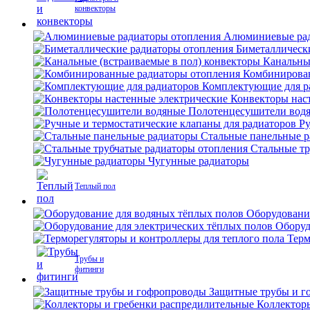
конвекторы
Алюминиевые рад
Биметаллическ
Канальны
Комбинирова
Комплектующие для р
Конвекторы нас
Полотенцесушители вод
Ру
Стальные панельные 
Стальные тр
Чугунные радиаторы
Теплый пол
Оборудовани
Оборуд
Терм
Трубы и
фитинги
Защитные трубы и г
Коллектор