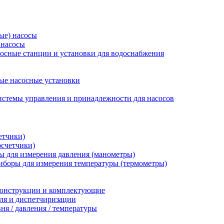
ые) насосы
 насосы
осные станции и установки для водоснабжения
ые насосные установки
стемы управления и принадлежности для насосов
етчики)
осчетчики)
 для измерения давления (манометры)
иборы для измерения температуры (термометры)
конструкции и комплектующие
ля и диспетчиризации
ня / давления / температуры