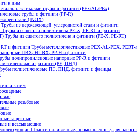
нги к ним
еталлопластиковые трубы и фитинги (PEx/AL/PEx)
иленовые трубы и фитинги (PP-R)
еющей стали (INOX)
Трубы из нержавеющей, углеродистой стали и фитинги
Трубы из сшитого полиэтилена PE-X, PE-RT и фитинги
Трубы из сшитого полиэтилена и фитинги (PE-X, PE-RT)
Трубы металлопластиковые PEX-AL-PEX, PERT-
напорные ПВХ, НПВХ, PP-H и фитинги
рубы полипропиленовые напорные PP-R и фитинги
лиэтиленовые и фитинги (PE, ПНД)
Трубы полиэтиленовые ПЭ, ПНД, фитинги и фланцы
е
тинги к ним
тросварные
бовые
тельные резьбовые
овые
бовые
нные защитные
ные и всасывающие
Шланги поливочные, промышленные, для насосо