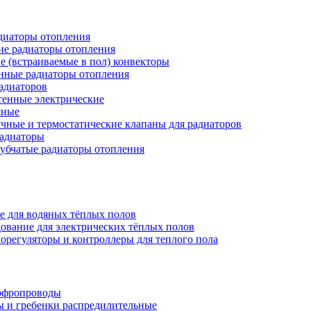
иаторы отопления
ие радиаторы отопления
е (встраиваемые в пол) конвекторы
нные радиаторы отопления
адиаторов
тенные электрические
яные
чные и термостатические клапаны для радиаторов
радиаторы
убчатые радиаторы отопления
е для водяных тёплых полов
ование для электрических тёплых полов
орегуляторы и контроллеры для теплого пола
офропроводы
ы и гребенки распредилительные