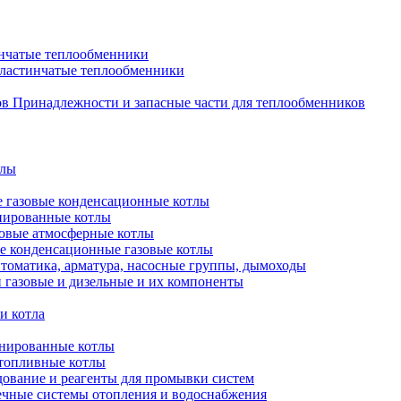
нчатые теплообменники
пластинчатые теплообменники
Принадлежности и запасные части для теплообменников
тлы
 газовые конденсационные котлы
нированные котлы
овые атмосферные котлы
е конденсационные газовые котлы
томатика, арматура, насосные группы, дымоходы
 газовые и дизельные и их компоненты
и котла
нированные котлы
топливные котлы
ование и реагенты для промывки систем
чные системы отопления и водоснабжения