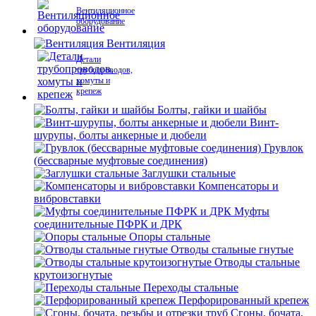
Вентиляционное
оборудование
Вентиляция
Детали
трубопроводов,
хомуты и
крепеж
Болты, гайки и шайбы
Винт-
шурупы, болты анкерные и дюбели
Грувлок
(бессварные муфтовые соединения)
Заглушки стальные
Компенсаторы и
вибровставки
Муфты
соединительные ПФРК и ДРК
Опоры стальные
Отводы стальные гнутые
Отводы стальные
крутоизогнутые
Переходы стальные
Перфорированный крепеж
Сгоны, бочата,