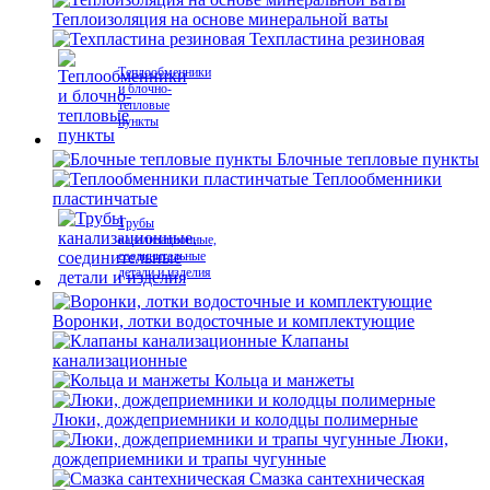
Теплоизоляция на основе минеральной ваты
Техпластина резиновая
Теплообменники
и блочно-
тепловые
пункты
Блочные тепловые пункты
Теплообменники
пластинчатые
Трубы
канализационные,
соединительные
детали и изделия
Воронки, лотки водосточные и комплектующие
Клапаны
канализационные
Кольца и манжеты
Люки, дождеприемники и колодцы полимерные
Люки,
дождеприемники и трапы чугунные
Смазка сантехническая