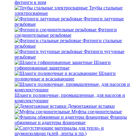
фитинги к ним
Трубы стальные
электросварные
Фитинги латунные
резьбовые
Фитинги
соединительные резьбовые
Фитинги стальные
резьбовые
Фитинги чугунные
резьбовые
Шланги
гофрированные защитные
Шланги
поливочные и всасывающие
Шланги поливочные, промышленные, для насосов и
комплектующие
Демонтажные вставки
Муфты соединительные
Фланцы
обжимные и адаптеры фланцевые