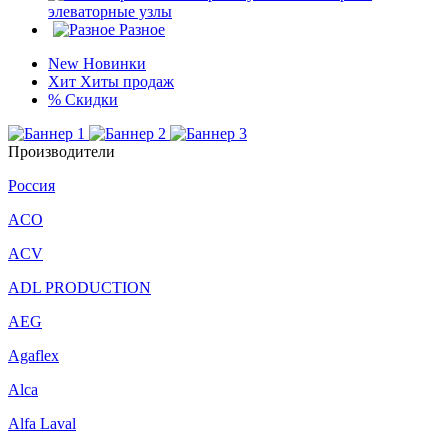
элеваторные узлы
Разное
New
Новинки
Хит
Хиты продаж
%
Скидки
Производители
Россия
ACO
ACV
ADL PRODUCTION
AEG
Agaflex
Alca
Alfa Laval