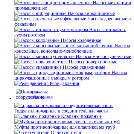
Насосные станции
промышленные
Насосы вибрационные
Насосы дренажные и
фекальные
Насосы ин-лайн с
сухим ротором
Насосы колодезные
Насосы
консольные, консольно-моноблочные
Насосы многоступенчатые
Насосы поверхностные
Насосы скважинные
Насосы
циркуляционные с мокрым ротором
Реле давления
Пожарное
оборудование
Гидранты пожарные и соединительные части
Клапаны пожарные
Муфты противопожарные для пластиковых труб
Огнетушители