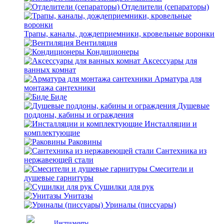
Отделители (сепараторы)
Трапы, каналы, дождеприемники, кровельные воронки
Вентиляция
Кондиционеры
Аксессуары для
ванных комнат
Арматура для
монтажа сантехники
Биде
Душевые
поддоны, кабины и ограждения
Инсталляции и
комплектующие
Раковины
Сантехника из
нержавеющей стали
Смесители и
душевые гарнитуры
Сушилки для рук
Унитазы
Уриналы (писсуары)
Инструменты