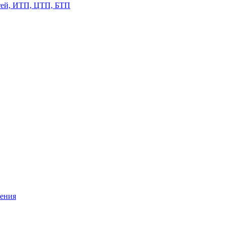
етей, ИТП, ЦТП, БТП
жения