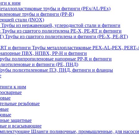
нги к ним
еталлопластиковые трубы и фитинги (PEx/AL/PEx)
иленовые трубы и фитинги (PP-R)
еющей стали (INOX)
Трубы из нержавеющей, углеродистой стали и фитинги
Трубы из сшитого полиэтилена PE-X, PE-RT и фитинги
Трубы из сшитого полиэтилена и фитинги (PE-X, PE-RT)
Трубы металлопластиковые PEX-AL-PEX, PERT-
напорные ПВХ, НПВХ, PP-H и фитинги
рубы полипропиленовые напорные PP-R и фитинги
лиэтиленовые и фитинги (PE, ПНД)
Трубы полиэтиленовые ПЭ, ПНД, фитинги и фланцы
е
тинги к ним
тросварные
бовые
тельные резьбовые
овые
бовые
нные защитные
ные и всасывающие
Шланги поливочные, промышленные, для насосо