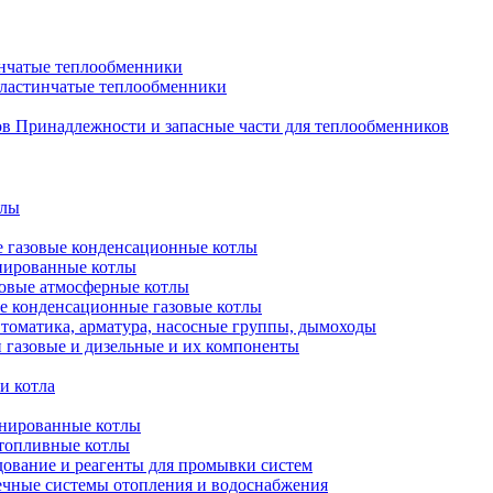
нчатые теплообменники
пластинчатые теплообменники
Принадлежности и запасные части для теплообменников
тлы
 газовые конденсационные котлы
нированные котлы
овые атмосферные котлы
е конденсационные газовые котлы
томатика, арматура, насосные группы, дымоходы
 газовые и дизельные и их компоненты
и котла
нированные котлы
топливные котлы
ование и реагенты для промывки систем
чные системы отопления и водоснабжения