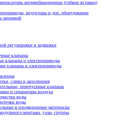
мпенсаторы антивибрационные (гибкие вставки)
троприводы, редукторы и доп. оборудование
ы запорной
ной регулировки и задвижки
ечные клапаны
ые клапаны и электроприводы
ие клапаны и электроприводы
авления
тки, слива и заполнения
ительные, перепускные клапаны
чики и сепараторы воздуха
очистки воды
ротечки воды
ельные и изоляционные материалы
одульного монтажа, узлы, группы