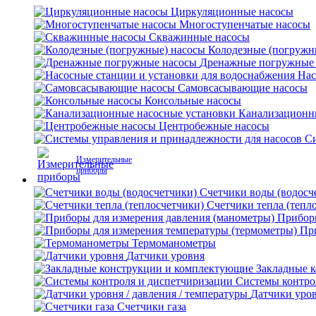
Циркуляционные насосы
Многоступенчатые насосы
Скважинные насосы
Колодезные (погружн
Дренажные погружные
Нас
Самовсасывающие насосы
Консольные насосы
Канализационн
Центробежные насосы
Си
Измерительные
приборы
Счетчики воды (водосч
Счетчики тепла (тепл
Приборы
Пр
Термоманометры
Датчики уровня
Закладные 
Системы контро
Датчики уров
Счетчики газа