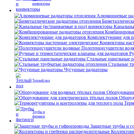
конвекторы
Алюминиевые рад
Биметаллическ
Канальны
Комбинирова
Комплектующие для р
Конвекторы нас
Полотенцесушители вод
Ру
Стальные панельные 
Стальные тр
Чугунные радиаторы
Теплый пол
Оборудовани
Оборуд
Терм
Трубы и
фитинги
Защитные трубы и г
Коллектор