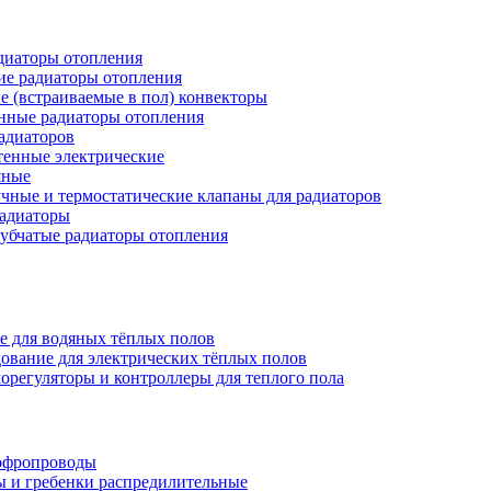
иаторы отопления
ие радиаторы отопления
е (встраиваемые в пол) конвекторы
нные радиаторы отопления
адиаторов
тенные электрические
яные
чные и термостатические клапаны для радиаторов
радиаторы
убчатые радиаторы отопления
е для водяных тёплых полов
ование для электрических тёплых полов
орегуляторы и контроллеры для теплого пола
офропроводы
ы и гребенки распредилительные