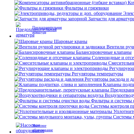
Ко
Фильтры и грязевики
Элек
Запчасти для арматур
Предохранительная
арматура
Шаровые краны
Вентили руч
Балансировочные клапаны
Соленоидные и отс
Смесительн
Регулирующ
Регуляторы температуры
Регуляторы расхода и д
Клапаны подпи
Предохран
Воздухоотвод
Фильтры и системы 
Системы контроля п
Уплотнит
Системы м
Насосное
оборудование