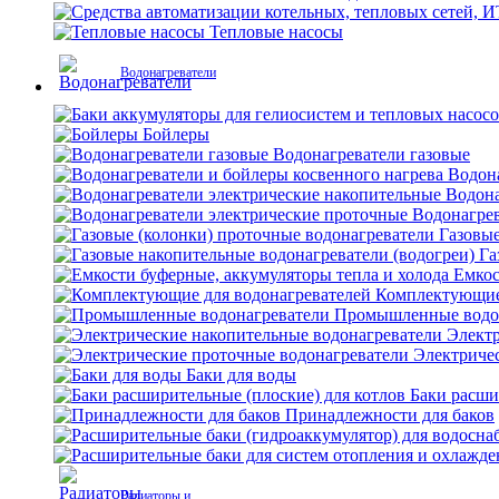
Тепловые насосы
Водонагреватели
Бойлеры
Водонагреватели газовые
Водона
Водона
Водонагрев
Газовые
Га
Емкос
Комплектующие 
Промышленные водо
Электр
Электриче
Баки для воды
Баки расши
Принадлежности для баков
Радиаторы и