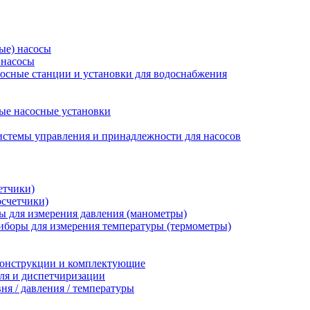
ые) насосы
 насосы
осные станции и установки для водоснабжения
ые насосные установки
стемы управления и принадлежности для насосов
етчики)
осчетчики)
 для измерения давления (манометры)
иборы для измерения температуры (термометры)
конструкции и комплектующие
ля и диспетчиризации
ня / давления / температуры