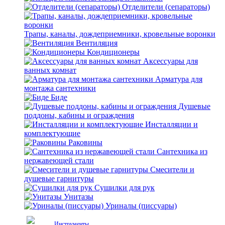
Отделители (сепараторы)
Трапы, каналы, дождеприемники, кровельные воронки
Вентиляция
Кондиционеры
Аксессуары для
ванных комнат
Арматура для
монтажа сантехники
Биде
Душевые
поддоны, кабины и ограждения
Инсталляции и
комплектующие
Раковины
Сантехника из
нержавеющей стали
Смесители и
душевые гарнитуры
Сушилки для рук
Унитазы
Уриналы (писсуары)
Инструменты