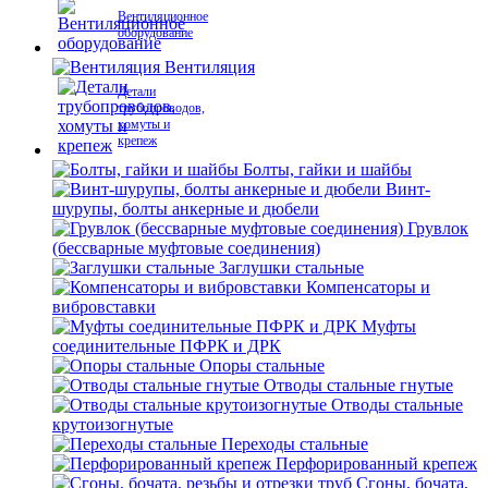
Вентиляционное
оборудование
Вентиляция
Детали
трубопроводов,
хомуты и
крепеж
Болты, гайки и шайбы
Винт-
шурупы, болты анкерные и дюбели
Грувлок
(бессварные муфтовые соединения)
Заглушки стальные
Компенсаторы и
вибровставки
Муфты
соединительные ПФРК и ДРК
Опоры стальные
Отводы стальные гнутые
Отводы стальные
крутоизогнутые
Переходы стальные
Перфорированный крепеж
Сгоны, бочата,