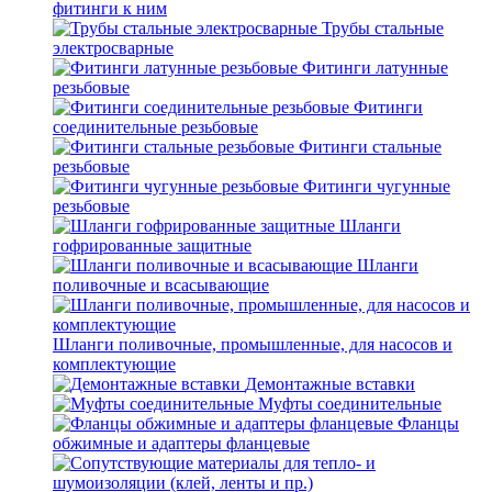
фитинги к ним
Трубы стальные
электросварные
Фитинги латунные
резьбовые
Фитинги
соединительные резьбовые
Фитинги стальные
резьбовые
Фитинги чугунные
резьбовые
Шланги
гофрированные защитные
Шланги
поливочные и всасывающие
Шланги поливочные, промышленные, для насосов и
комплектующие
Демонтажные вставки
Муфты соединительные
Фланцы
обжимные и адаптеры фланцевые