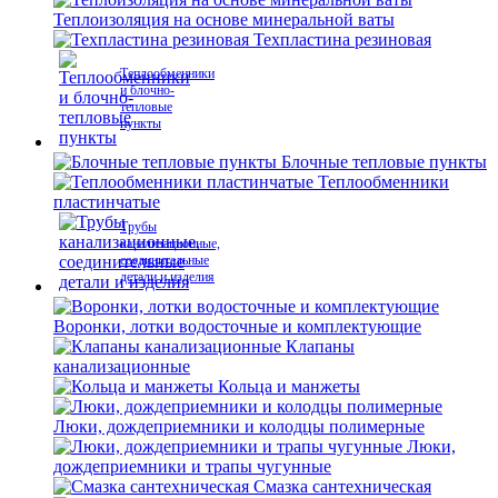
Теплоизоляция на основе минеральной ваты
Техпластина резиновая
Теплообменники
и блочно-
тепловые
пункты
Блочные тепловые пункты
Теплообменники
пластинчатые
Трубы
канализационные,
соединительные
детали и изделия
Воронки, лотки водосточные и комплектующие
Клапаны
канализационные
Кольца и манжеты
Люки, дождеприемники и колодцы полимерные
Люки,
дождеприемники и трапы чугунные
Смазка сантехническая