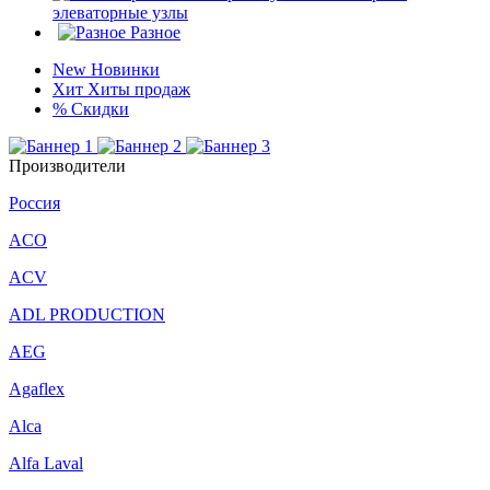
элеваторные узлы
Разное
New
Новинки
Хит
Хиты продаж
%
Скидки
Производители
Россия
ACO
ACV
ADL PRODUCTION
AEG
Agaflex
Alca
Alfa Laval