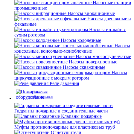
Насосные станции
промышленные
Насосы вибрационные
Насосы дренажные и
фекальные
Насосы ин-лайн с
сухим ротором
Насосы колодезные
Насосы
консольные, консольно-моноблочные
Насосы многоступенчатые
Насосы поверхностные
Насосы скважинные
Насосы
циркуляционные с мокрым ротором
Реле давления
Пожарное
оборудование
Гидранты пожарные и соединительные части
Клапаны пожарные
Муфты противопожарные для пластиковых труб
Огнетушители