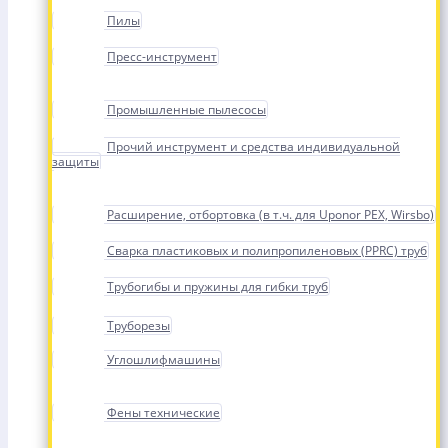
Пилы
Пресс-инструмент
Промышленные пылесосы
Прочий инструмент и средства индивидуальной
защиты
Расширение, отбортовка (в т.ч. для Uponor PEX, Wirsbo)
Сварка пластиковых и полипропиленовых (PPRC) труб
Трубогибы и пружины для гибки труб
Труборезы
Углошлифмашины
Фены технические