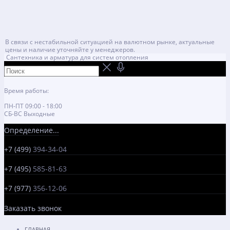
В связи с нестабильной ситуацией на валютном рынке, актуальные
цены и наличие уточняйте у менеджеров.
Сантехника и арматура для систем отопления
Время работы:
ПН-ПТ 09:00 - 18:00
СБ-ВС Выходные
Определение...
+7 (499)
394-34-04
+7 (495)
585-81-63
+7 (977)
356-12-06
Заказать звонок
ГЛАВНАЯ