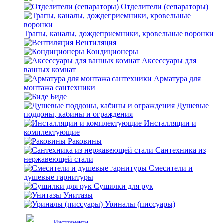
Отделители (сепараторы)
Трапы, каналы, дождеприемники, кровельные воронки
Вентиляция
Кондиционеры
Аксессуары для
ванных комнат
Арматура для
монтажа сантехники
Биде
Душевые
поддоны, кабины и ограждения
Инсталляции и
комплектующие
Раковины
Сантехника из
нержавеющей стали
Смесители и
душевые гарнитуры
Сушилки для рук
Унитазы
Уриналы (писсуары)
Инструменты