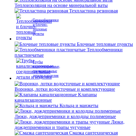
Теплоизоляция на основе минеральной ваты
Техпластина резиновая
Теплообменники
и блочно-
тепловые
пункты
Блочные тепловые пункты
Теплообменники
пластинчатые
Трубы
канализационные,
соединительные
детали и изделия
Воронки, лотки водосточные и комплектующие
Клапаны
канализационные
Кольца и манжеты
Люки, дождеприемники и колодцы полимерные
Люки,
дождеприемники и трапы чугунные
Смазка сантехническая