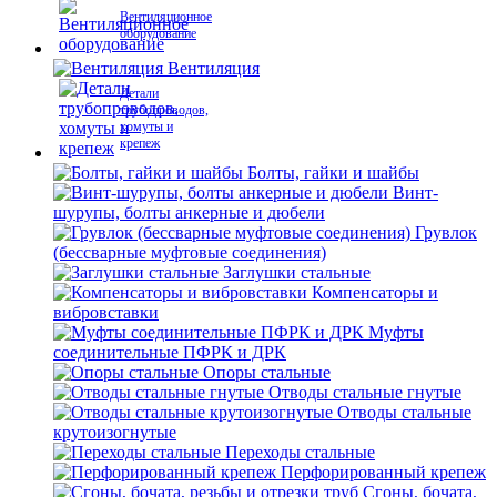
Вентиляционное
оборудование
Вентиляция
Детали
трубопроводов,
хомуты и
крепеж
Болты, гайки и шайбы
Винт-
шурупы, болты анкерные и дюбели
Грувлок
(бессварные муфтовые соединения)
Заглушки стальные
Компенсаторы и
вибровставки
Муфты
соединительные ПФРК и ДРК
Опоры стальные
Отводы стальные гнутые
Отводы стальные
крутоизогнутые
Переходы стальные
Перфорированный крепеж
Сгоны, бочата,