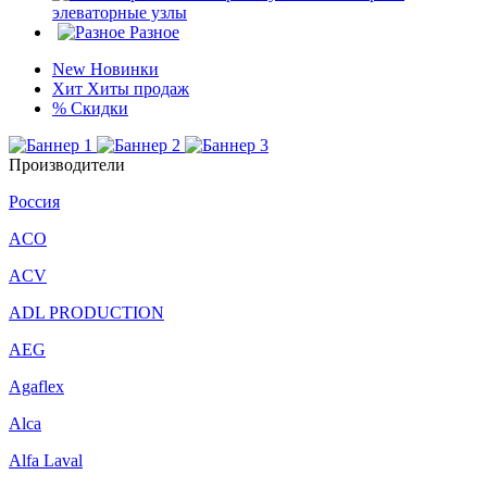
элеваторные узлы
Разное
New
Новинки
Хит
Хиты продаж
%
Скидки
Производители
Россия
ACO
ACV
ADL PRODUCTION
AEG
Agaflex
Alca
Alfa Laval