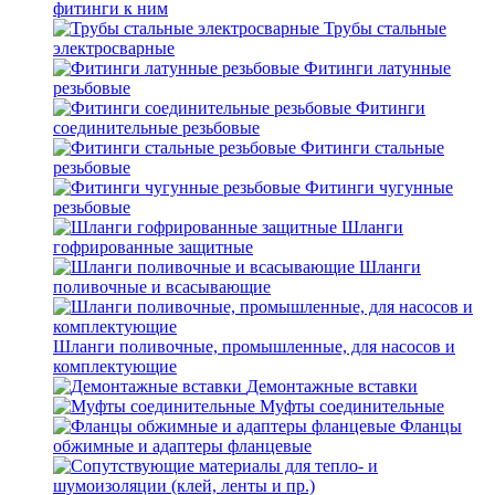
фитинги к ним
Трубы стальные
электросварные
Фитинги латунные
резьбовые
Фитинги
соединительные резьбовые
Фитинги стальные
резьбовые
Фитинги чугунные
резьбовые
Шланги
гофрированные защитные
Шланги
поливочные и всасывающие
Шланги поливочные, промышленные, для насосов и
комплектующие
Демонтажные вставки
Муфты соединительные
Фланцы
обжимные и адаптеры фланцевые