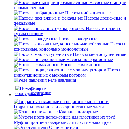
Насосные станции
промышленные
Насосы вибрационные
Насосы дренажные и
фекальные
Насосы ин-лайн с
сухим ротором
Насосы колодезные
Насосы
консольные, консольно-моноблочные
Насосы многоступенчатые
Насосы поверхностные
Насосы скважинные
Насосы
циркуляционные с мокрым ротором
Реле давления
Пожарное
оборудование
Гидранты пожарные и соединительные части
Клапаны пожарные
Муфты противопожарные для пластиковых труб
Огнетушители