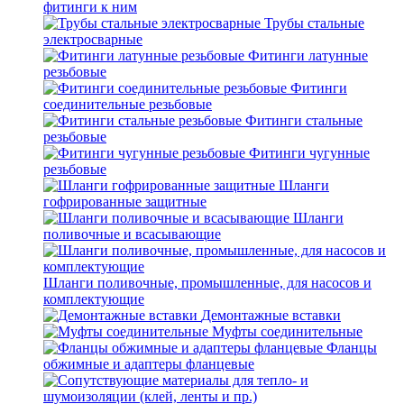
фитинги к ним
Трубы стальные
электросварные
Фитинги латунные
резьбовые
Фитинги
соединительные резьбовые
Фитинги стальные
резьбовые
Фитинги чугунные
резьбовые
Шланги
гофрированные защитные
Шланги
поливочные и всасывающие
Шланги поливочные, промышленные, для насосов и
комплектующие
Демонтажные вставки
Муфты соединительные
Фланцы
обжимные и адаптеры фланцевые