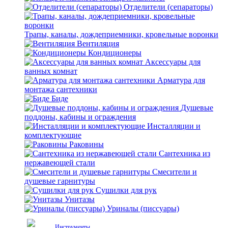
Отделители (сепараторы)
Трапы, каналы, дождеприемники, кровельные воронки
Вентиляция
Кондиционеры
Аксессуары для
ванных комнат
Арматура для
монтажа сантехники
Биде
Душевые
поддоны, кабины и ограждения
Инсталляции и
комплектующие
Раковины
Сантехника из
нержавеющей стали
Смесители и
душевые гарнитуры
Сушилки для рук
Унитазы
Уриналы (писсуары)
Инструменты