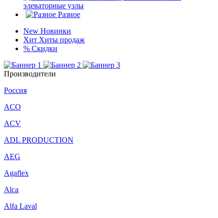
элеваторные узлы
Разное
New
Новинки
Хит
Хиты продаж
%
Скидки
Производители
Россия
ACO
ACV
ADL PRODUCTION
AEG
Agaflex
Alca
Alfa Laval