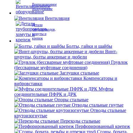
Вентиляционное
оборудование
Вентиляция
Детали
трубопроводов,
хомуты и
крепеж
Болты, гайки и шайбы
Винт-
шурупы, болты анкерные и дюбели
Грувлок
(бессварные муфтовые соединения)
Заглушки стальные
Компенсаторы и
вибровставки
Муфты
соединительные ПФРК и ДРК
Опоры стальные
Отводы стальные гнутые
Отводы стальные
крутоизогнутые
Переходы стальные
Перфорированный крепеж
Сгоны, бочата,