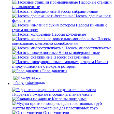
Насосные станции
промышленные
Насосы вибрационные
Насосы дренажные и
фекальные
Насосы ин-лайн с
сухим ротором
Насосы колодезные
Насосы
консольные, консольно-моноблочные
Насосы многоступенчатые
Насосы поверхностные
Насосы скважинные
Насосы
циркуляционные с мокрым ротором
Реле давления
Пожарное
оборудование
Гидранты пожарные и соединительные части
Клапаны пожарные
Муфты противопожарные для пластиковых труб
Огнетушители