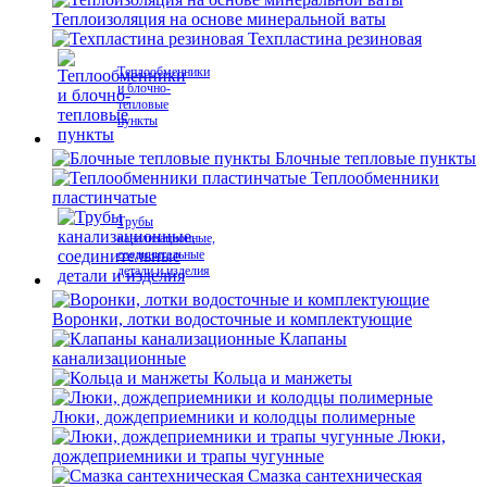
Теплоизоляция на основе минеральной ваты
Техпластина резиновая
Теплообменники
и блочно-
тепловые
пункты
Блочные тепловые пункты
Теплообменники
пластинчатые
Трубы
канализационные,
соединительные
детали и изделия
Воронки, лотки водосточные и комплектующие
Клапаны
канализационные
Кольца и манжеты
Люки, дождеприемники и колодцы полимерные
Люки,
дождеприемники и трапы чугунные
Смазка сантехническая