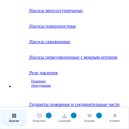
Насосы многоступенчатые
Насосы поверхностные
Насосы скважинные
Насосы циркуляционные с мокрым ротором
Реле давления
Пожарное
оборудование
Гидранты пожарные и соединительные части
Клапаны пожарные
Каталог
Избранное
Сравнение
Корзина
Кабинет