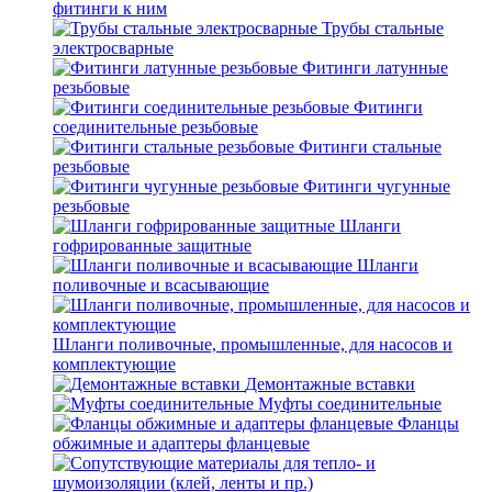
фитинги к ним
Трубы стальные
электросварные
Фитинги латунные
резьбовые
Фитинги
соединительные резьбовые
Фитинги стальные
резьбовые
Фитинги чугунные
резьбовые
Шланги
гофрированные защитные
Шланги
поливочные и всасывающие
Шланги поливочные, промышленные, для насосов и
комплектующие
Демонтажные вставки
Муфты соединительные
Фланцы
обжимные и адаптеры фланцевые