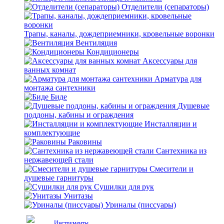
Отделители (сепараторы)
Трапы, каналы, дождеприемники, кровельные воронки
Вентиляция
Кондиционеры
Аксессуары для
ванных комнат
Арматура для
монтажа сантехники
Биде
Душевые
поддоны, кабины и ограждения
Инсталляции и
комплектующие
Раковины
Сантехника из
нержавеющей стали
Смесители и
душевые гарнитуры
Сушилки для рук
Унитазы
Уриналы (писсуары)
Инструменты