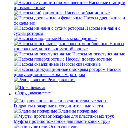
Насосные станции
промышленные
Насосы вибрационные
Насосы дренажные и
фекальные
Насосы ин-лайн с
сухим ротором
Насосы колодезные
Насосы
консольные, консольно-моноблочные
Насосы многоступенчатые
Насосы поверхностные
Насосы скважинные
Насосы
циркуляционные с мокрым ротором
Реле давления
Пожарное
оборудование
Гидранты пожарные и соединительные части
Клапаны пожарные
Муфты противопожарные для пластиковых труб
Огнетушители