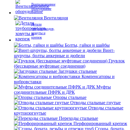
Вентиляционное
оборудование
Вентиляция
Детали
трубопроводов,
хомуты и
крепеж
Болты, гайки и шайбы
Винт-
шурупы, болты анкерные и дюбели
Грувлок
(бессварные муфтовые соединения)
Заглушки стальные
Компенсаторы и
вибровставки
Муфты
соединительные ПФРК и ДРК
Опоры стальные
Отводы стальные гнутые
Отводы стальные
крутоизогнутые
Переходы стальные
Перфорированный крепеж
Сгоны, бочата,