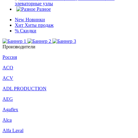
элеваторные узлы
Разное
New
Новинки
Хит
Хиты продаж
%
Скидки
Производители
Россия
ACO
ACV
ADL PRODUCTION
AEG
Agaflex
Alca
Alfa Laval