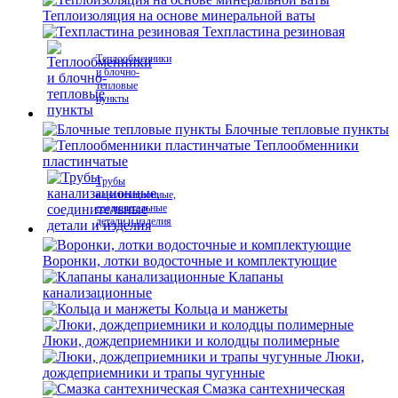
Теплоизоляция на основе минеральной ваты
Техпластина резиновая
Теплообменники
и блочно-
тепловые
пункты
Блочные тепловые пункты
Теплообменники
пластинчатые
Трубы
канализационные,
соединительные
детали и изделия
Воронки, лотки водосточные и комплектующие
Клапаны
канализационные
Кольца и манжеты
Люки, дождеприемники и колодцы полимерные
Люки,
дождеприемники и трапы чугунные
Смазка сантехническая