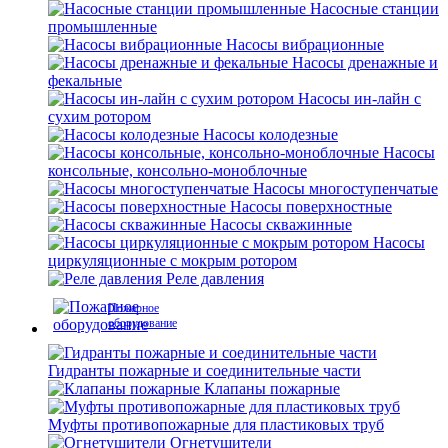
Насосные станции
промышленные
Насосы вибрационные
Насосы дренажные и
фекальные
Насосы ин-лайн с
сухим ротором
Насосы колодезные
Насосы
консольные, консольно-моноблочные
Насосы многоступенчатые
Насосы поверхностные
Насосы скважинные
Насосы
циркуляционные с мокрым ротором
Реле давления
Пожарное
оборудование
Гидранты пожарные и соединительные части
Клапаны пожарные
Муфты противопожарные для пластиковых труб
Огнетушители