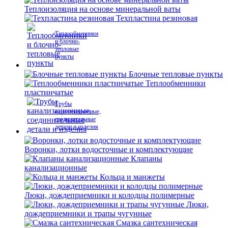
Теплоизоляция на основе минеральной ваты
Техпластина резиновая
Теплообменники
и блочно-
тепловые
пункты
Блочные тепловые пункты
Теплообменники
пластинчатые
Трубы
канализационные,
соединительные
детали и изделия
Воронки, лотки водосточные и комплектующие
Клапаны
канализационные
Кольца и манжеты
Люки, дождеприемники и колодцы полимерные
Люки,
дождеприемники и трапы чугунные
Смазка сантехническая