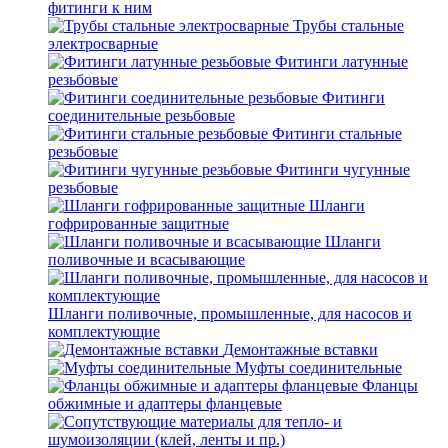
фитинги к ним
Трубы стальные
электросварные
Фитинги латунные
резьбовые
Фитинги
соединительные резьбовые
Фитинги стальные
резьбовые
Фитинги чугунные
резьбовые
Шланги
гофрированные защитные
Шланги
поливочные и всасывающие
Шланги поливочные, промышленные, для насосов и
комплектующие
Демонтажные вставки
Муфты соединительные
Фланцы
обжимные и адаптеры фланцевые