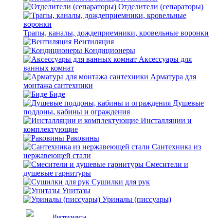
Отделители (сепараторы)
Трапы, каналы, дождеприемники, кровельные воронки
Вентиляция
Кондиционеры
Аксессуары для
ванных комнат
Арматура для
монтажа сантехники
Биде
Душевые
поддоны, кабины и ограждения
Инсталляции и
комплектующие
Раковины
Сантехника из
нержавеющей стали
Смесители и
душевые гарнитуры
Сушилки для рук
Унитазы
Уриналы (писсуары)
Инструменты