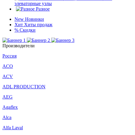
элеваторные узлы
Разное
New
Новинки
Хит
Хиты продаж
%
Скидки
Производители
Россия
ACO
ACV
ADL PRODUCTION
AEG
Agaflex
Alca
Alfa Laval