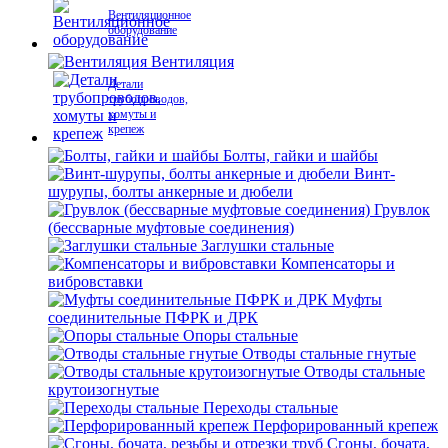
Вентиляционное
оборудование
Вентиляция
Детали
трубопроводов,
хомуты и
крепеж
Болты, гайки и шайбы
Винт-
шурупы, болты анкерные и дюбели
Грувлок
(бессварные муфтовые соединения)
Заглушки стальные
Компенсаторы и
вибровставки
Муфты
соединительные ПФРК и ДРК
Опоры стальные
Отводы стальные гнутые
Отводы стальные
крутоизогнутые
Переходы стальные
Перфорированный крепеж
Сгоны, бочата,