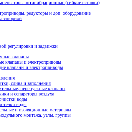
мпенсаторы антивибрационные (гибкие вставки)
троприводы, редукторы и доп. оборудование
ы запорной
ной регулировки и задвижки
ечные клапаны
ые клапаны и электроприводы
ие клапаны и электроприводы
авления
тки, слива и заполнения
ительные, перепускные клапаны
чики и сепараторы воздуха
очистки воды
ротечки воды
ельные и изоляционные материалы
одульного монтажа, узлы, группы