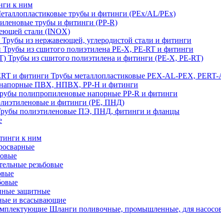
нги к ним
еталлопластиковые трубы и фитинги (PEx/AL/PEx)
иленовые трубы и фитинги (PP-R)
еющей стали (INOX)
Трубы из нержавеющей, углеродистой стали и фитинги
Трубы из сшитого полиэтилена PE-X, PE-RT и фитинги
Трубы из сшитого полиэтилена и фитинги (PE-X, PE-RT)
Трубы металлопластиковые PEX-AL-PEX, PERT-
напорные ПВХ, НПВХ, PP-H и фитинги
рубы полипропиленовые напорные PP-R и фитинги
лиэтиленовые и фитинги (PE, ПНД)
Трубы полиэтиленовые ПЭ, ПНД, фитинги и фланцы
е
тинги к ним
тросварные
бовые
тельные резьбовые
овые
бовые
нные защитные
ные и всасывающие
Шланги поливочные, промышленные, для насосо