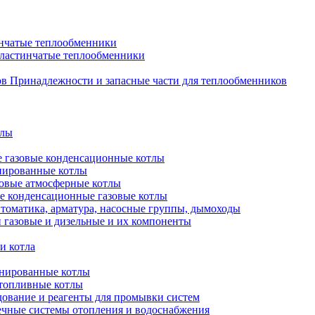
нчатые теплообменники
пластинчатые теплообменники
Принадлежности и запасные части для теплообменников
тлы
 газовые конденсационные котлы
нированные котлы
овые атмосферные котлы
е конденсационные газовые котлы
томатика, арматура, насосные группы, дымоходы
 газовые и дизельные и их компоненты
и котла
нированные котлы
топливные котлы
ование и реагенты для промывки систем
чные системы отопления и водоснабжения