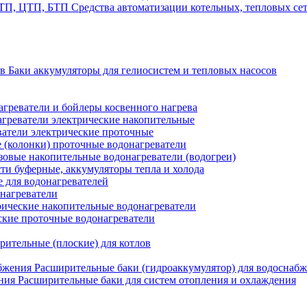
Средства автоматизации котельных, тепловых с
Баки аккумуляторы для гелиосистем и тепловых насосов
греватели и бойлеры косвенного нагрева
греватели электрические накопительные
атели электрические проточные
 (колонки) проточные водонагреватели
зовые накопительные водонагреватели (водогреи)
ти буферные, аккумуляторы тепла и холода
для водонагревателей
нагреватели
ические накопительные водонагреватели
ские проточные водонагреватели
рительные (плоские) для котлов
Расширительные баки (гидроаккумулятор) для водоснаб
Расширительные баки для систем отопления и охлаждения