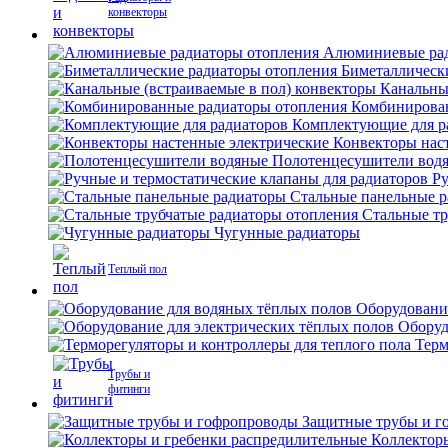
конвекторы
Алюминиевые рад
Биметаллическ
Канальны
Комбинирова
Комплектующие для р
Конвекторы нас
Полотенцесушители вод
Ру
Стальные панельные 
Стальные тр
Чугунные радиаторы
Теплый пол
Оборудовани
Оборуд
Терм
Трубы и
фитинги
Защитные трубы и г
Коллектор