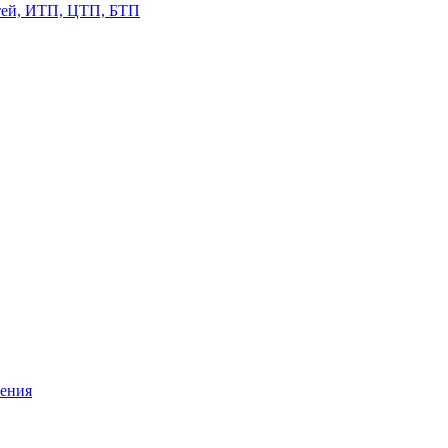
етей, ИТП, ЦТП, БТП
жения