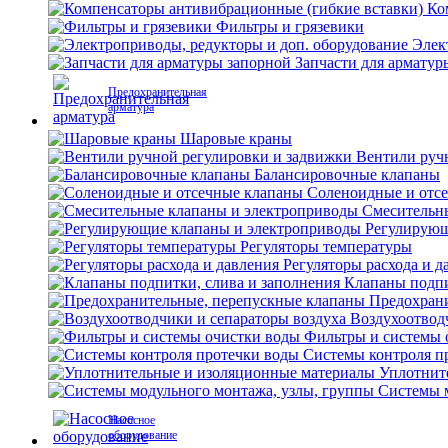
Ко
Фильтры и грязевики
Элек
Запчасти для арматур
Предохранительная
арматура
Шаровые краны
Вентили руч
Балансировочные клапаны
Соленоидные и отс
Смесительн
Регулирующ
Регуляторы температуры
Регуляторы расхода и д
Клапаны подпи
Предохран
Воздухоотвод
Фильтры и системы 
Системы контроля п
Уплотнит
Системы м
Насосное
оборудование