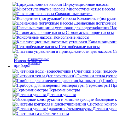
Циркуляционные насосы
Многоступенчатые насосы
Скважинные насосы
Колодезные (погружн
Дренажные погружные
Нас
Самовсасывающие насосы
Консольные насосы
Канализационн
Центробежные насосы
Си
Измерительные
приборы
Счетчики воды (водосч
Счетчики тепла (тепл
Приборы
Пр
Термоманометры
Датчики уровня
Закладные 
Системы контро
Датчики уров
Счетчики газа