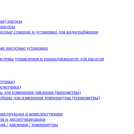
ые) насосы
 насосы
осные станции и установки для водоснабжения
ые насосные установки
стемы управления и принадлежности для насосов
етчики)
осчетчики)
 для измерения давления (манометры)
иборы для измерения температуры (термометры)
конструкции и комплектующие
ля и диспетчиризации
ня / давления / температуры