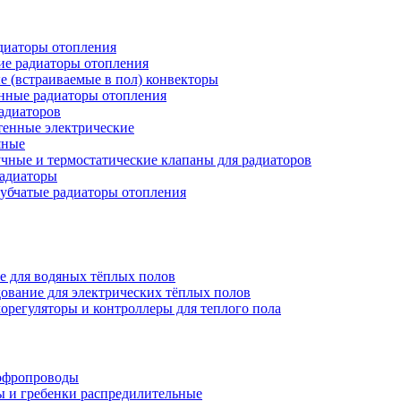
иаторы отопления
ие радиаторы отопления
е (встраиваемые в пол) конвекторы
нные радиаторы отопления
адиаторов
тенные электрические
яные
чные и термостатические клапаны для радиаторов
радиаторы
убчатые радиаторы отопления
е для водяных тёплых полов
ование для электрических тёплых полов
орегуляторы и контроллеры для теплого пола
офропроводы
ы и гребенки распредилительные