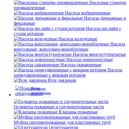
Насосные станции
промышленные
Насосы вибрационные
Насосы дренажные и
фекальные
Насосы ин-лайн с
сухим ротором
Насосы колодезные
Насосы
консольные, консольно-моноблочные
Насосы многоступенчатые
Насосы поверхностные
Насосы скважинные
Насосы
циркуляционные с мокрым ротором
Реле давления
Пожарное
оборудование
Гидранты пожарные и соединительные части
Клапаны пожарные
Муфты противопожарные для пластиковых труб
Огнетушители