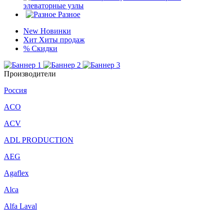
элеваторные узлы
Разное
New
Новинки
Хит
Хиты продаж
%
Скидки
Производители
Россия
ACO
ACV
ADL PRODUCTION
AEG
Agaflex
Alca
Alfa Laval