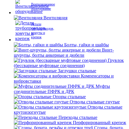
Вентиляционное
оборудование
Вентиляция
Детали
трубопроводов,
хомуты и
крепеж
Болты, гайки и шайбы
Винт-
шурупы, болты анкерные и дюбели
Грувлок
(бессварные муфтовые соединения)
Заглушки стальные
Компенсаторы и
вибровставки
Муфты
соединительные ПФРК и ДРК
Опоры стальные
Отводы стальные гнутые
Отводы стальные
крутоизогнутые
Переходы стальные
Перфорированный крепеж
Сгоны, бочата,