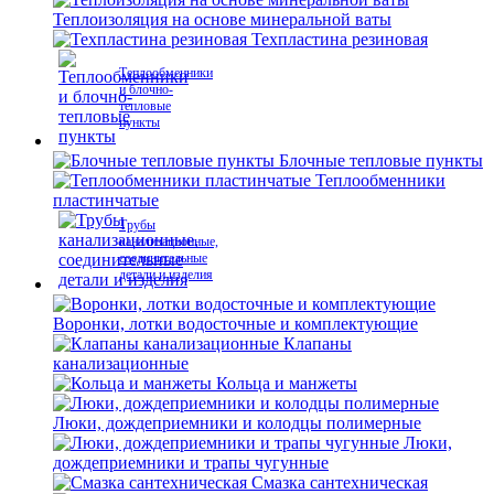
Теплоизоляция на основе минеральной ваты
Техпластина резиновая
Теплообменники
и блочно-
тепловые
пункты
Блочные тепловые пункты
Теплообменники
пластинчатые
Трубы
канализационные,
соединительные
детали и изделия
Воронки, лотки водосточные и комплектующие
Клапаны
канализационные
Кольца и манжеты
Люки, дождеприемники и колодцы полимерные
Люки,
дождеприемники и трапы чугунные
Смазка сантехническая