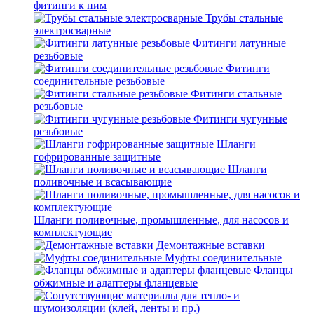
фитинги к ним
Трубы стальные
электросварные
Фитинги латунные
резьбовые
Фитинги
соединительные резьбовые
Фитинги стальные
резьбовые
Фитинги чугунные
резьбовые
Шланги
гофрированные защитные
Шланги
поливочные и всасывающие
Шланги поливочные, промышленные, для насосов и
комплектующие
Демонтажные вставки
Муфты соединительные
Фланцы
обжимные и адаптеры фланцевые