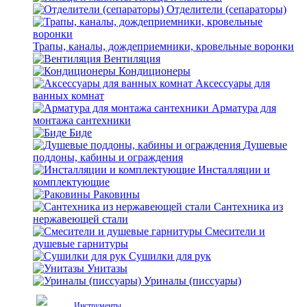
Отделители (сепараторы)
Трапы, каналы, дождеприемники, кровельные воронки
Вентиляция
Кондиционеры
Аксессуары для
ванных комнат
Арматура для
монтажа сантехники
Биде
Душевые
поддоны, кабины и ограждения
Инсталляции и
комплектующие
Раковины
Сантехника из
нержавеющей стали
Смесители и
душевые гарнитуры
Сушилки для рук
Унитазы
Уриналы (писсуары)
Инструменты