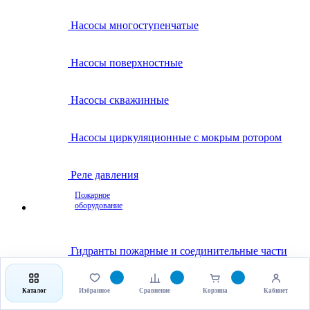
Насосы многоступенчатые
Насосы поверхностные
Насосы скважинные
Насосы циркуляционные с мокрым ротором
Реле давления
Пожарное
оборудование
Гидранты пожарные и соединительные части
Клапаны пожарные
Каталог
Избранное
Сравнение
Корзина
Кабинет