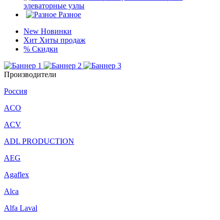
элеваторные узлы
Разное
New
Новинки
Хит
Хиты продаж
%
Скидки
Производители
Россия
ACO
ACV
ADL PRODUCTION
AEG
Agaflex
Alca
Alfa Laval