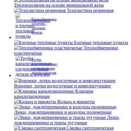
Теплоизоляция на основе минеральной ваты
Техпластина резиновая
Теплообменники
и блочно-
тепловые
пункты
Блочные тепловые пункты
Теплообменники
пластинчатые
Трубы
канализационные,
соединительные
детали и изделия
Воронки, лотки водосточные и комплектующие
Клапаны
канализационные
Кольца и манжеты
Люки, дождеприемники и колодцы полимерные
Люки,
дождеприемники и трапы чугунные
Смазка сантехническая