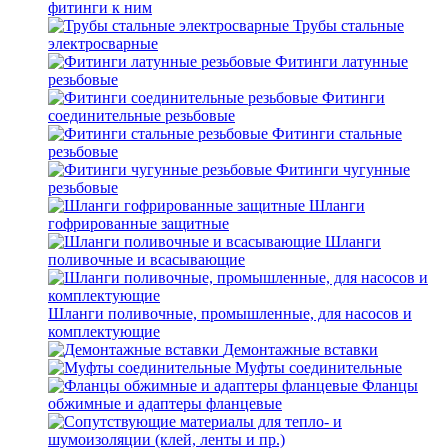
фитинги к ним
Трубы стальные
электросварные
Фитинги латунные
резьбовые
Фитинги
соединительные резьбовые
Фитинги стальные
резьбовые
Фитинги чугунные
резьбовые
Шланги
гофрированные защитные
Шланги
поливочные и всасывающие
Шланги поливочные, промышленные, для насосов и
комплектующие
Демонтажные вставки
Муфты соединительные
Фланцы
обжимные и адаптеры фланцевые