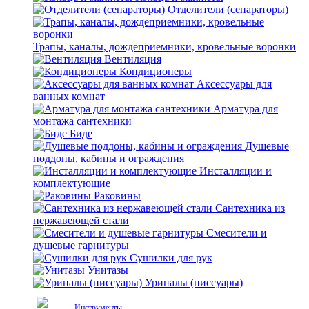
Отделители (сепараторы)
Трапы, каналы, дождеприемники, кровельные воронки
Вентиляция
Кондиционеры
Аксессуары для
ванных комнат
Арматура для
монтажа сантехники
Биде
Душевые
поддоны, кабины и ограждения
Инсталляции и
комплектующие
Раковины
Сантехника из
нержавеющей стали
Смесители и
душевые гарнитуры
Сушилки для рук
Унитазы
Уриналы (писсуары)
Инструменты