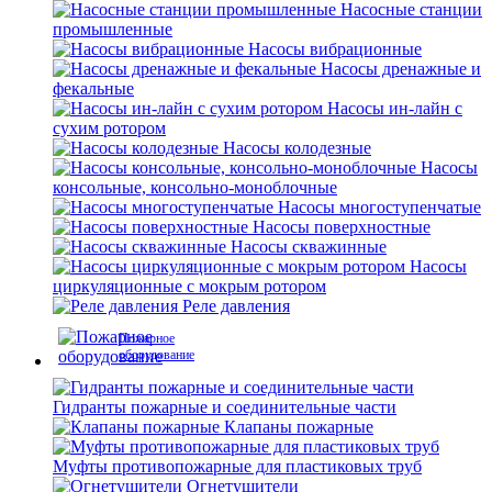
Насосные станции
промышленные
Насосы вибрационные
Насосы дренажные и
фекальные
Насосы ин-лайн с
сухим ротором
Насосы колодезные
Насосы
консольные, консольно-моноблочные
Насосы многоступенчатые
Насосы поверхностные
Насосы скважинные
Насосы
циркуляционные с мокрым ротором
Реле давления
Пожарное
оборудование
Гидранты пожарные и соединительные части
Клапаны пожарные
Муфты противопожарные для пластиковых труб
Огнетушители