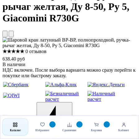
рычаг желтая, Ду 8-50, Ру 5,
Giacomini R730G
★★★★★
0 отзывов
638.40 руб
В наличии
НДС включен. После выбора варианта можно сразу перейти к
покупке или быстрому заказу.
Каталог
Избранное
Сравнение
Корзина
Кабинет
Выбрать товар
Купить в 1 клик