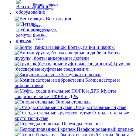
Вентиляционное
оборудование
Вентиляция
Детали
трубопроводов,
хомуты и
крепеж
Болты, гайки и шайбы
Винт-
шурупы, болты анкерные и дюбели
Грувлок
(бессварные муфтовые соединения)
Заглушки стальные
Компенсаторы и
вибровставки
Муфты
соединительные ПФРК и ДРК
Опоры стальные
Отводы стальные гнутые
Отводы стальные
крутоизогнутые
Переходы стальные
Перфорированный крепеж
Сгоны, бочата,