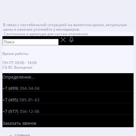
В связи с нестабильной ситуацией на валютном рынке, актуальные
цены и наличие уточняйте у менеджеров.
Сантехника и арматура для систем отопления
Время работы:
ПН-ПТ 09:00 - 18:00
СБ-ВС Выходные
Определение...
+7 (499)
394-34-04
+7 (495)
585-81-63
+7 (977)
356-12-06
Заказать звонок
ГЛАВНАЯ