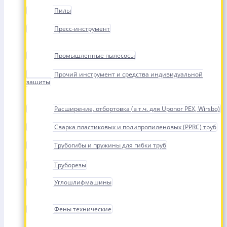
Пилы
Пресс-инструмент
Промышленные пылесосы
Прочий инструмент и средства индивидуальной
защиты
Расширение, отбортовка (в т.ч. для Uponor PEX, Wirsbo)
Сварка пластиковых и полипропиленовых (PPRC) труб
Трубогибы и пружины для гибки труб
Труборезы
Углошлифмашины
Фены технические