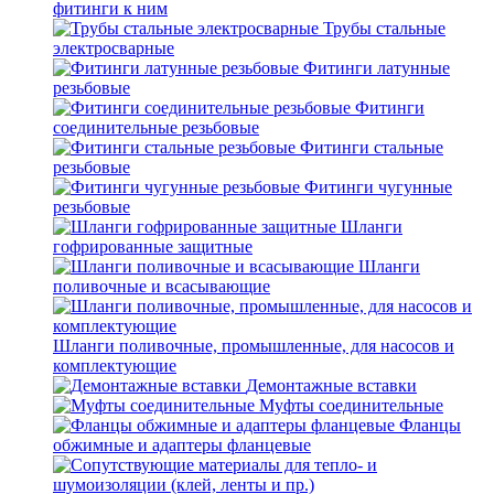
фитинги к ним
Трубы стальные
электросварные
Фитинги латунные
резьбовые
Фитинги
соединительные резьбовые
Фитинги стальные
резьбовые
Фитинги чугунные
резьбовые
Шланги
гофрированные защитные
Шланги
поливочные и всасывающие
Шланги поливочные, промышленные, для насосов и
комплектующие
Демонтажные вставки
Муфты соединительные
Фланцы
обжимные и адаптеры фланцевые