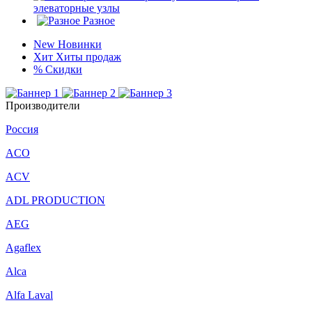
элеваторные узлы
Разное
New
Новинки
Хит
Хиты продаж
%
Скидки
Производители
Россия
ACO
ACV
ADL PRODUCTION
AEG
Agaflex
Alca
Alfa Laval