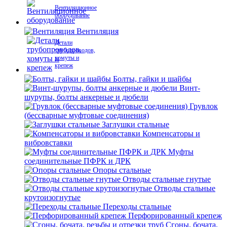
Вентиляционное
оборудование
Вентиляция
Детали
трубопроводов,
хомуты и
крепеж
Болты, гайки и шайбы
Винт-
шурупы, болты анкерные и дюбели
Грувлок
(бессварные муфтовые соединения)
Заглушки стальные
Компенсаторы и
вибровставки
Муфты
соединительные ПФРК и ДРК
Опоры стальные
Отводы стальные гнутые
Отводы стальные
крутоизогнутые
Переходы стальные
Перфорированный крепеж
Сгоны, бочата,