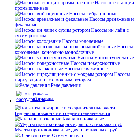
Насосные станции
промышленные
Насосы вибрационные
Насосы дренажные и
фекальные
Насосы ин-лайн с
сухим ротором
Насосы колодезные
Насосы
консольные, консольно-моноблочные
Насосы многоступенчатые
Насосы поверхностные
Насосы скважинные
Насосы
циркуляционные с мокрым ротором
Реле давления
Пожарное
оборудование
Гидранты пожарные и соединительные части
Клапаны пожарные
Муфты противопожарные для пластиковых труб
Огнетушители