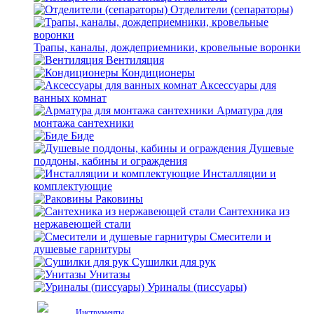
Отделители (сепараторы)
Трапы, каналы, дождеприемники, кровельные воронки
Вентиляция
Кондиционеры
Аксессуары для
ванных комнат
Арматура для
монтажа сантехники
Биде
Душевые
поддоны, кабины и ограждения
Инсталляции и
комплектующие
Раковины
Сантехника из
нержавеющей стали
Смесители и
душевые гарнитуры
Сушилки для рук
Унитазы
Уриналы (писсуары)
Инструменты