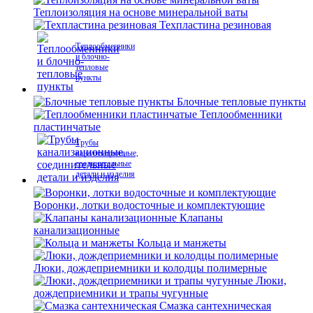
Теплоизоляция на основе минеральной ваты
Техпластина резиновая
Теплообменники
и блочно-
тепловые
пункты
Блочные тепловые пункты
Теплообменники
пластинчатые
Трубы
канализационные,
соединительные
детали и изделия
Воронки, лотки водосточные и комплектующие
Клапаны
канализационные
Кольца и манжеты
Люки, дождеприемники и колодцы полимерные
Люки,
дождеприемники и трапы чугунные
Смазка сантехническая