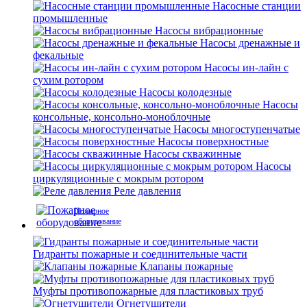
Насосные станции
промышленные
Насосы вибрационные
Насосы дренажные и
фекальные
Насосы ин-лайн с
сухим ротором
Насосы колодезные
Насосы
консольные, консольно-моноблочные
Насосы многоступенчатые
Насосы поверхностные
Насосы скважинные
Насосы
циркуляционные с мокрым ротором
Реле давления
Пожарное
оборудование
Гидранты пожарные и соединительные части
Клапаны пожарные
Муфты противопожарные для пластиковых труб
Огнетушители