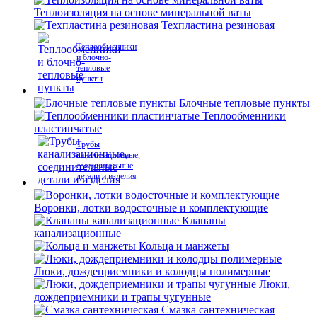
Теплоизоляция на основе минеральной ваты
Техпластина резиновая
Теплообменники
и блочно-
тепловые
пункты
Блочные тепловые пункты
Теплообменники
пластинчатые
Трубы
канализационные,
соединительные
детали и изделия
Воронки, лотки водосточные и комплектующие
Клапаны
канализационные
Кольца и манжеты
Люки, дождеприемники и колодцы полимерные
Люки,
дождеприемники и трапы чугунные
Смазка сантехническая