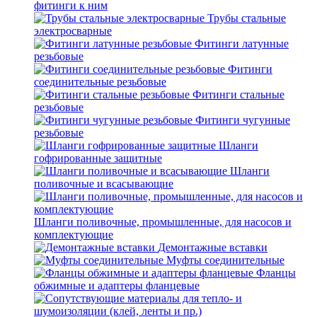
фитинги к ним
Трубы стальные
электросварные
Фитинги латунные
резьбовые
Фитинги
соединительные резьбовые
Фитинги стальные
резьбовые
Фитинги чугунные
резьбовые
Шланги
гофрированные защитные
Шланги
поливочные и всасывающие
Шланги поливочные, промышленные, для насосов и
комплектующие
Демонтажные вставки
Муфты соединительные
Фланцы
обжимные и адаптеры фланцевые