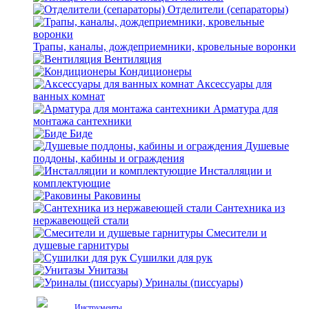
Отделители (сепараторы)
Трапы, каналы, дождеприемники, кровельные воронки
Вентиляция
Кондиционеры
Аксессуары для
ванных комнат
Арматура для
монтажа сантехники
Биде
Душевые
поддоны, кабины и ограждения
Инсталляции и
комплектующие
Раковины
Сантехника из
нержавеющей стали
Смесители и
душевые гарнитуры
Сушилки для рук
Унитазы
Уриналы (писсуары)
Инструменты