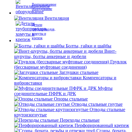
Вентиляционное
оборудование
Вентиляция
Детали
трубопроводов,
хомуты и
крепеж
Болты, гайки и шайбы
Винт-
шурупы, болты анкерные и дюбели
Грувлок
(бессварные муфтовые соединения)
Заглушки стальные
Компенсаторы и
вибровставки
Муфты
соединительные ПФРК и ДРК
Опоры стальные
Отводы стальные гнутые
Отводы стальные
крутоизогнутые
Переходы стальные
Перфорированный крепеж
Сгоны, бочата,