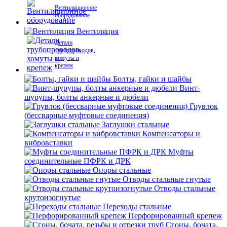
Вентиляционное
оборудование
Вентиляция
Детали
трубопроводов,
хомуты и
крепеж
Болты, гайки и шайбы
Винт-
шурупы, болты анкерные и дюбели
Грувлок
(бессварные муфтовые соединения)
Заглушки стальные
Компенсаторы и
вибровставки
Муфты
соединительные ПФРК и ДРК
Опоры стальные
Отводы стальные гнутые
Отводы стальные
крутоизогнутые
Переходы стальные
Перфорированный крепеж
Сгоны, бочата,