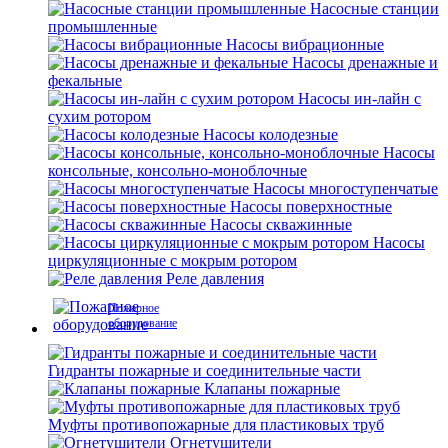
Насосные станции
промышленные
Насосы вибрационные
Насосы дренажные и
фекальные
Насосы ин-лайн с
сухим ротором
Насосы колодезные
Насосы
консольные, консольно-моноблочные
Насосы многоступенчатые
Насосы поверхностные
Насосы скважинные
Насосы
циркуляционные с мокрым ротором
Реле давления
Пожарное
оборудование
Гидранты пожарные и соединительные части
Клапаны пожарные
Муфты противопожарные для пластиковых труб
Огнетушители