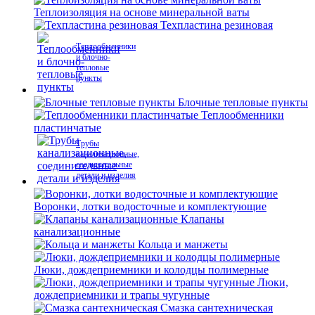
Теплоизоляция на основе минеральной ваты
Техпластина резиновая
Теплообменники
и блочно-
тепловые
пункты
Блочные тепловые пункты
Теплообменники
пластинчатые
Трубы
канализационные,
соединительные
детали и изделия
Воронки, лотки водосточные и комплектующие
Клапаны
канализационные
Кольца и манжеты
Люки, дождеприемники и колодцы полимерные
Люки,
дождеприемники и трапы чугунные
Смазка сантехническая