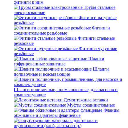
фитинги к ним
Трубы стальные
электросварные
Фитинги латунные
резьбовые
Фитинги
соединительные резьбовые
Фитинги стальные
резьбовые
Фитинги чугунные
резьбовые
Шланги
гофрированные защитные
Шланги
поливочные и всасывающие
Шланги поливочные, промышленные, для насосов и
комплектующие
Демонтажные вставки
Муфты соединительные
Фланцы
обжимные и адаптеры фланцевые