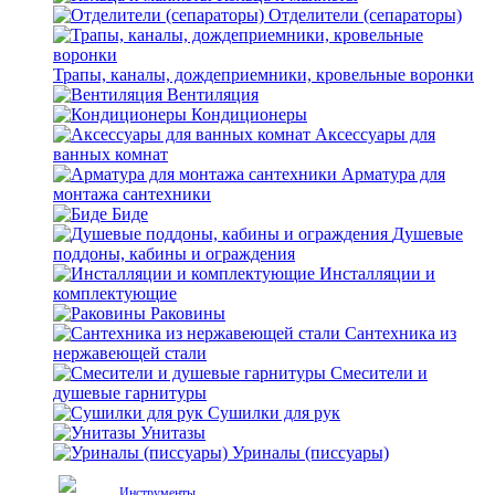
Отделители (сепараторы)
Трапы, каналы, дождеприемники, кровельные воронки
Вентиляция
Кондиционеры
Аксессуары для
ванных комнат
Арматура для
монтажа сантехники
Биде
Душевые
поддоны, кабины и ограждения
Инсталляции и
комплектующие
Раковины
Сантехника из
нержавеющей стали
Смесители и
душевые гарнитуры
Сушилки для рук
Унитазы
Уриналы (писсуары)
Инструменты