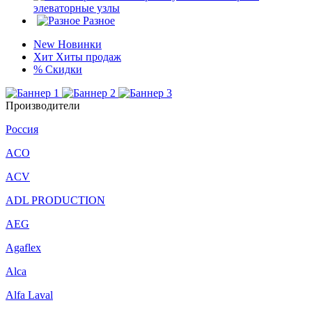
элеваторные узлы
Разное
New
Новинки
Хит
Хиты продаж
%
Скидки
Производители
Россия
ACO
ACV
ADL PRODUCTION
AEG
Agaflex
Alca
Alfa Laval