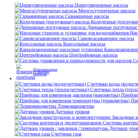
Циркуляционные насосы
Многоступенчатые насосы
Скважинные насосы
Колодезные (погружн
Дренажные погружные
Нас
Самовсасывающие насосы
Консольные насосы
Канализационн
Центробежные насосы
Си
Измерительные
приборы
Счетчики воды (водосч
Счетчики тепла (тепл
Приборы
Пр
Термоманометры
Датчики уровня
Закладные 
Системы контро
Датчики уров
Счетчики газа