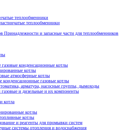
нчатые теплообменники
пластинчатые теплообменники
Принадлежности и запасные части для теплообменников
тлы
 газовые конденсационные котлы
нированные котлы
овые атмосферные котлы
е конденсационные газовые котлы
томатика, арматура, насосные группы, дымоходы
 газовые и дизельные и их компоненты
и котла
нированные котлы
топливные котлы
ование и реагенты для промывки систем
чные системы отопления и водоснабжения