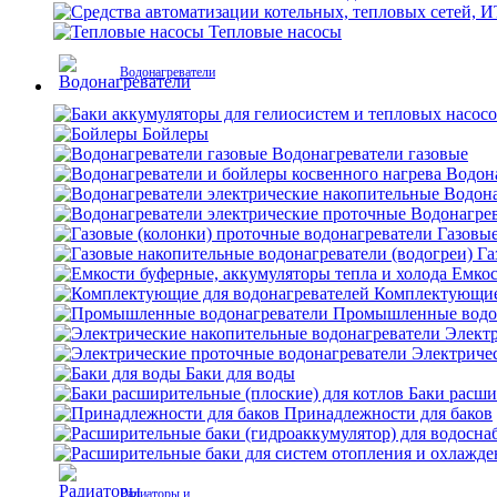
Тепловые насосы
Водонагреватели
Бойлеры
Водонагреватели газовые
Водона
Водона
Водонагрев
Газовые
Га
Емкос
Комплектующие 
Промышленные водо
Электр
Электриче
Баки для воды
Баки расши
Принадлежности для баков
Радиаторы и