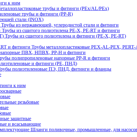
нги к ним
еталлопластиковые трубы и фитинги (PEx/AL/PEx)
иленовые трубы и фитинги (PP-R)
еющей стали (INOX)
Трубы из нержавеющей, углеродистой стали и фитинги
Трубы из сшитого полиэтилена PE-X, PE-RT и фитинги
Трубы из сшитого полиэтилена и фитинги (PE-X, PE-RT)
Трубы металлопластиковые PEX-AL-PEX, PERT-
напорные ПВХ, НПВХ, PP-H и фитинги
рубы полипропиленовые напорные PP-R и фитинги
лиэтиленовые и фитинги (PE, ПНД)
Трубы полиэтиленовые ПЭ, ПНД, фитинги и фланцы
е
тинги к ним
тросварные
бовые
тельные резьбовые
овые
бовые
нные защитные
ные и всасывающие
Шланги поливочные, промышленные, для насосо