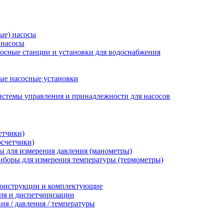
ые) насосы
 насосы
осные станции и установки для водоснабжения
ые насосные установки
стемы управления и принадлежности для насосов
етчики)
осчетчики)
 для измерения давления (манометры)
иборы для измерения температуры (термометры)
конструкции и комплектующие
ля и диспетчиризации
ня / давления / температуры