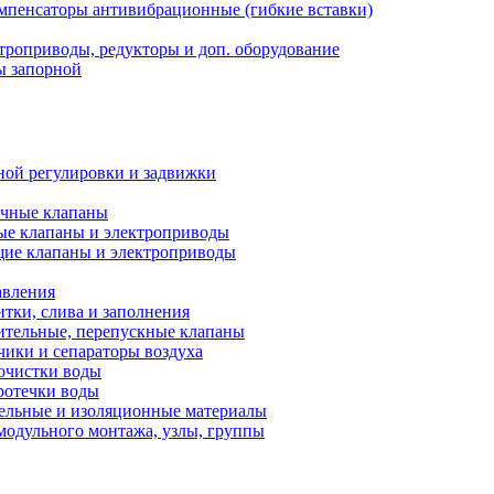
мпенсаторы антивибрационные (гибкие вставки)
троприводы, редукторы и доп. оборудование
ы запорной
ной регулировки и задвижки
ечные клапаны
ые клапаны и электроприводы
ие клапаны и электроприводы
авления
тки, слива и заполнения
ительные, перепускные клапаны
чики и сепараторы воздуха
очистки воды
ротечки воды
ельные и изоляционные материалы
одульного монтажа, узлы, группы