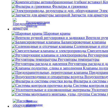
Ко
Фильтры и грязевики
Элек
Запчасти для арматур
Предохранительная
арматура
Шаровые краны
Вентили руч
Балансировочные клапаны
Соленоидные и отс
Смесительн
Регулирующ
Регуляторы температуры
Регуляторы расхода и д
Клапаны подпи
Предохран
Воздухоотвод
Фильтры и системы 
Системы контроля п
Уплотнит
Системы м
Насосное
оборудование