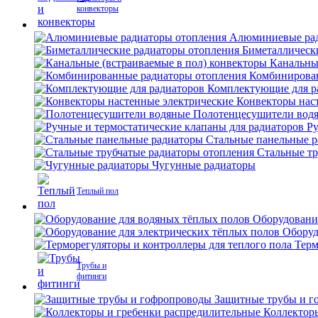
конвекторы
Алюминиевые рад
Биметаллическ
Канальны
Комбинирова
Комплектующие для р
Конвекторы нас
Полотенцесушители вод
Ру
Стальные панельные 
Стальные тр
Чугунные радиаторы
Теплый пол
Оборудовани
Оборуд
Терм
Трубы и
фитинги
Защитные трубы и г
Коллектор