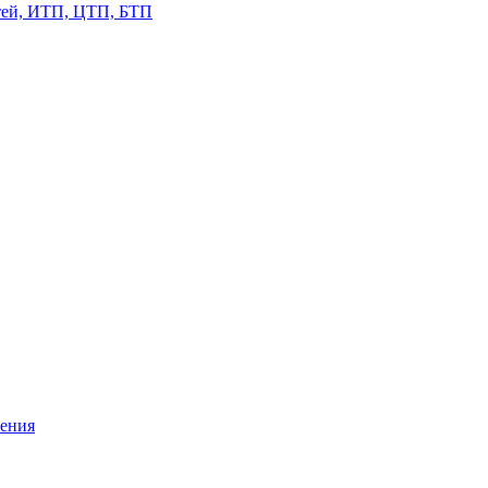
етей, ИТП, ЦТП, БТП
жения