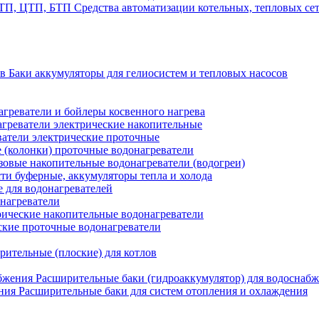
Средства автоматизации котельных, тепловых с
Баки аккумуляторы для гелиосистем и тепловых насосов
греватели и бойлеры косвенного нагрева
греватели электрические накопительные
атели электрические проточные
 (колонки) проточные водонагреватели
зовые накопительные водонагреватели (водогреи)
ти буферные, аккумуляторы тепла и холода
для водонагревателей
нагреватели
ические накопительные водонагреватели
ские проточные водонагреватели
рительные (плоские) для котлов
Расширительные баки (гидроаккумулятор) для водоснаб
Расширительные баки для систем отопления и охлаждения