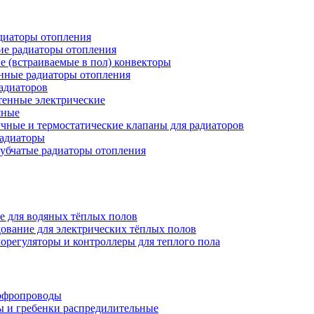
иаторы отопления
ие радиаторы отопления
е (встраиваемые в пол) конвекторы
нные радиаторы отопления
адиаторов
тенные электрические
яные
чные и термостатические клапаны для радиаторов
радиаторы
убчатые радиаторы отопления
е для водяных тёплых полов
ование для электрических тёплых полов
орегуляторы и контроллеры для теплого пола
офропроводы
ы и гребенки распредилительные