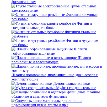
фитинги к ним
Трубы стальные
электросварные
Фитинги латунные
резьбовые
Фитинги
соединительные резьбовые
Фитинги стальные
резьбовые
Фитинги чугунные
резьбовые
Шланги
гофрированные защитные
Шланги
поливочные и всасывающие
Шланги поливочные, промышленные, для насосов и
комплектующие
Демонтажные вставки
Муфты соединительные
Фланцы
обжимные и адаптеры фланцевые