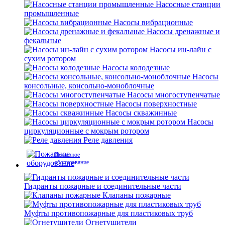
Насосные станции
промышленные
Насосы вибрационные
Насосы дренажные и
фекальные
Насосы ин-лайн с
сухим ротором
Насосы колодезные
Насосы
консольные, консольно-моноблочные
Насосы многоступенчатые
Насосы поверхностные
Насосы скважинные
Насосы
циркуляционные с мокрым ротором
Реле давления
Пожарное
оборудование
Гидранты пожарные и соединительные части
Клапаны пожарные
Муфты противопожарные для пластиковых труб
Огнетушители