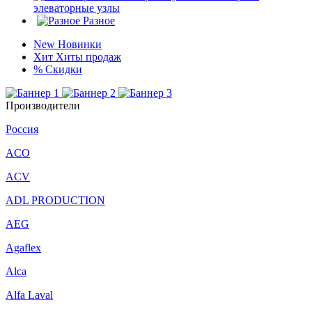
элеваторные узлы
Разное
New
Новинки
Хит
Хиты продаж
%
Скидки
Производители
Россия
ACO
ACV
ADL PRODUCTION
AEG
Agaflex
Alca
Alfa Laval