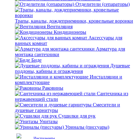
Отделители (сепараторы)
Трапы, каналы, дождеприемники, кровельные воронки
Вентиляция
Кондиционеры
Аксессуары для
ванных комнат
Арматура для
монтажа сантехники
Биде
Душевые
поддоны, кабины и ограждения
Инсталляции и
комплектующие
Раковины
Сантехника из
нержавеющей стали
Смесители и
душевые гарнитуры
Сушилки для рук
Унитазы
Уриналы (писсуары)
Инструменты