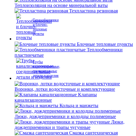
Теплоизоляция на основе минеральной ваты
Техпластина резиновая
Теплообменники
и блочно-
тепловые
пункты
Блочные тепловые пункты
Теплообменники
пластинчатые
Трубы
канализационные,
соединительные
детали и изделия
Воронки, лотки водосточные и комплектующие
Клапаны
канализационные
Кольца и манжеты
Люки, дождеприемники и колодцы полимерные
Люки,
дождеприемники и трапы чугунные
Смазка сантехническая