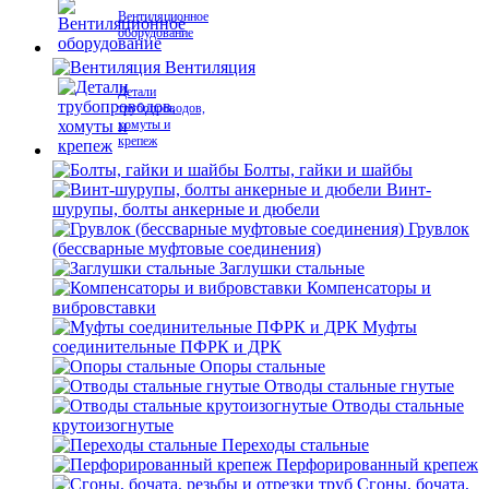
Вентиляционное
оборудование
Вентиляция
Детали
трубопроводов,
хомуты и
крепеж
Болты, гайки и шайбы
Винт-
шурупы, болты анкерные и дюбели
Грувлок
(бессварные муфтовые соединения)
Заглушки стальные
Компенсаторы и
вибровставки
Муфты
соединительные ПФРК и ДРК
Опоры стальные
Отводы стальные гнутые
Отводы стальные
крутоизогнутые
Переходы стальные
Перфорированный крепеж
Сгоны, бочата,