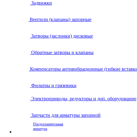
Задвижки
Вентили (клапаны) запорные
Затворы (заслонки) дисковые
Обратные затворы и клапаны
Компенсаторы антивибрационные (гибкие вставк
Фильтры и грязевики
Электроприводы, редукторы и доп. оборудование
Запчасти для арматуры запорной
Предохранительная
арматура