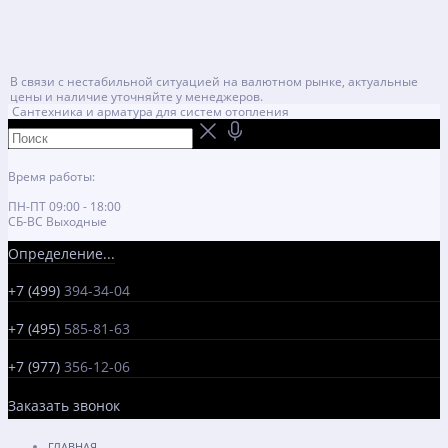
В связи с нестабильной ситуацией на валютном рынке, актуальные
цены и наличие уточняйте у менеджеров.
Сантехника и арматура для систем отопления
Время работы:
ПН-ПТ 09:00 - 18:00
СБ-ВС Выходные
Определение...
+7 (499)
394-34-04
+7 (495)
585-81-63
+7 (977)
356-12-06
Заказать звонок
ГЛАВНАЯ