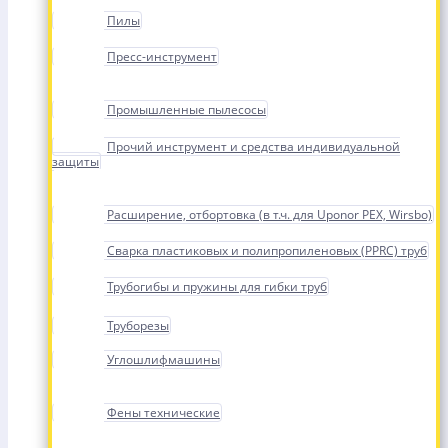
Пилы
Пресс-инструмент
Промышленные пылесосы
Прочий инструмент и средства индивидуальной
защиты
Расширение, отбортовка (в т.ч. для Uponor PEX, Wirsbo)
Сварка пластиковых и полипропиленовых (PPRC) труб
Трубогибы и пружины для гибки труб
Труборезы
Углошлифмашины
Фены технические