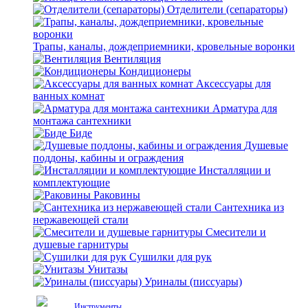
Отделители (сепараторы)
Трапы, каналы, дождеприемники, кровельные воронки
Вентиляция
Кондиционеры
Аксессуары для
ванных комнат
Арматура для
монтажа сантехники
Биде
Душевые
поддоны, кабины и ограждения
Инсталляции и
комплектующие
Раковины
Сантехника из
нержавеющей стали
Смесители и
душевые гарнитуры
Сушилки для рук
Унитазы
Уриналы (писсуары)
Инструменты