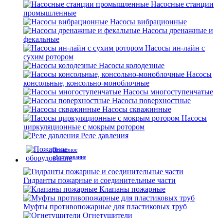
Насосные станции
промышленные
Насосы вибрационные
Насосы дренажные и
фекальные
Насосы ин-лайн с
сухим ротором
Насосы колодезные
Насосы
консольные, консольно-моноблочные
Насосы многоступенчатые
Насосы поверхностные
Насосы скважинные
Насосы
циркуляционные с мокрым ротором
Реле давления
Пожарное
оборудование
Гидранты пожарные и соединительные части
Клапаны пожарные
Муфты противопожарные для пластиковых труб
Огнетушители