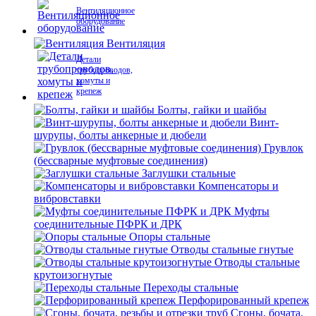
Вентиляционное
оборудование
Вентиляция
Детали
трубопроводов,
хомуты и
крепеж
Болты, гайки и шайбы
Винт-
шурупы, болты анкерные и дюбели
Грувлок
(бессварные муфтовые соединения)
Заглушки стальные
Компенсаторы и
вибровставки
Муфты
соединительные ПФРК и ДРК
Опоры стальные
Отводы стальные гнутые
Отводы стальные
крутоизогнутые
Переходы стальные
Перфорированный крепеж
Сгоны, бочата,