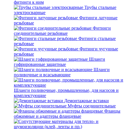
фитинги к ним
Трубы стальные
электросварные
Фитинги латунные
резьбовые
Фитинги
соединительные резьбовые
Фитинги стальные
резьбовые
Фитинги чугунные
резьбовые
Шланги
гофрированные защитные
Шланги
поливочные и всасывающие
Шланги поливочные, промышленные, для насосов и
комплектующие
Демонтажные вставки
Муфты соединительные
Фланцы
обжимные и адаптеры фланцевые