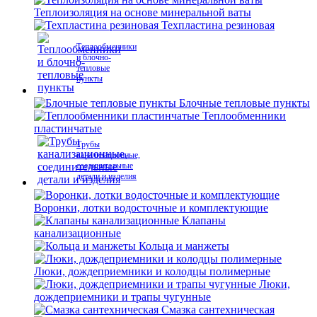
Теплоизоляция на основе минеральной ваты
Техпластина резиновая
Теплообменники
и блочно-
тепловые
пункты
Блочные тепловые пункты
Теплообменники
пластинчатые
Трубы
канализационные,
соединительные
детали и изделия
Воронки, лотки водосточные и комплектующие
Клапаны
канализационные
Кольца и манжеты
Люки, дождеприемники и колодцы полимерные
Люки,
дождеприемники и трапы чугунные
Смазка сантехническая