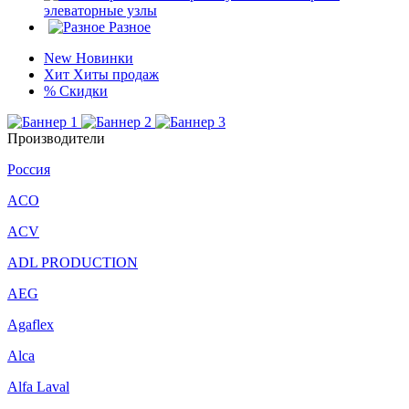
элеваторные узлы
Разное
New
Новинки
Хит
Хиты продаж
%
Скидки
Производители
Россия
ACO
ACV
ADL PRODUCTION
AEG
Agaflex
Alca
Alfa Laval