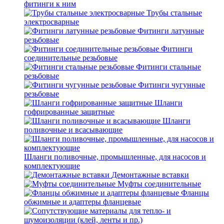
фитинги к ним
Трубы стальные
электросварные
Фитинги латунные
резьбовые
Фитинги
соединительные резьбовые
Фитинги стальные
резьбовые
Фитинги чугунные
резьбовые
Шланги
гофрированные защитные
Шланги
поливочные и всасывающие
Шланги поливочные, промышленные, для насосов и
комплектующие
Демонтажные вставки
Муфты соединительные
Фланцы
обжимные и адаптеры фланцевые