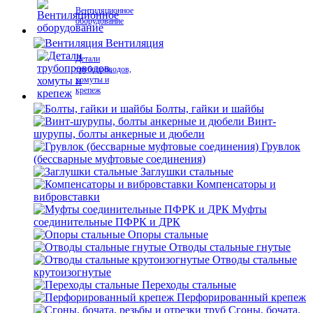
Вентиляционное
оборудование
Вентиляция
Детали
трубопроводов,
хомуты и
крепеж
Болты, гайки и шайбы
Винт-
шурупы, болты анкерные и дюбели
Грувлок
(бессварные муфтовые соединения)
Заглушки стальные
Компенсаторы и
вибровставки
Муфты
соединительные ПФРК и ДРК
Опоры стальные
Отводы стальные гнутые
Отводы стальные
крутоизогнутые
Переходы стальные
Перфорированный крепеж
Сгоны, бочата,