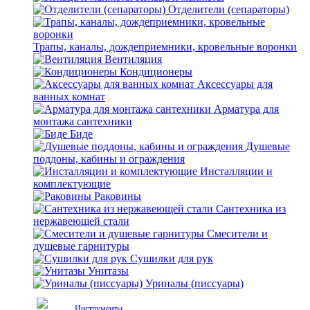
Отделители (сепараторы)
Трапы, каналы, дождеприемники, кровельные воронки
Вентиляция
Кондиционеры
Аксессуары для
ванных комнат
Арматура для
монтажа сантехники
Биде
Душевые
поддоны, кабины и ограждения
Инсталляции и
комплектующие
Раковины
Сантехника из
нержавеющей стали
Смесители и
душевые гарнитуры
Сушилки для рук
Унитазы
Уриналы (писсуары)
Инструменты