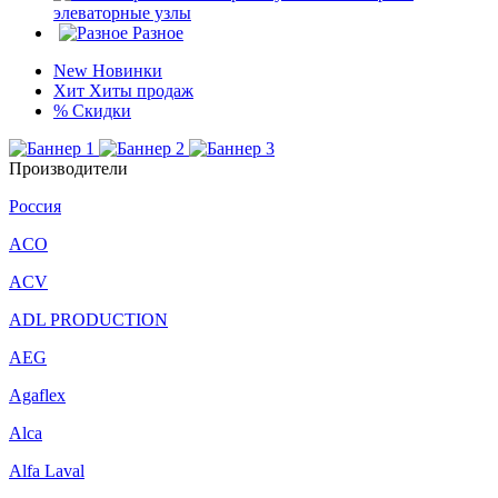
элеваторные узлы
Разное
New
Новинки
Хит
Хиты продаж
%
Скидки
Производители
Россия
ACO
ACV
ADL PRODUCTION
AEG
Agaflex
Alca
Alfa Laval