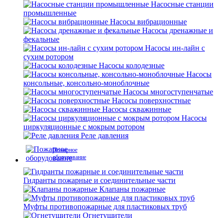
Насосные станции
промышленные
Насосы вибрационные
Насосы дренажные и
фекальные
Насосы ин-лайн с
сухим ротором
Насосы колодезные
Насосы
консольные, консольно-моноблочные
Насосы многоступенчатые
Насосы поверхностные
Насосы скважинные
Насосы
циркуляционные с мокрым ротором
Реле давления
Пожарное
оборудование
Гидранты пожарные и соединительные части
Клапаны пожарные
Муфты противопожарные для пластиковых труб
Огнетушители