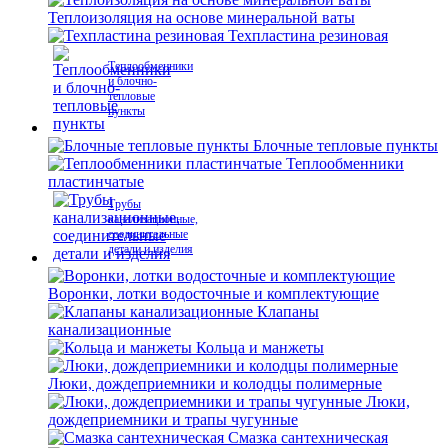
Теплоизоляция на основе минеральной ваты
Техпластина резиновая
Теплообменники
и блочно-
тепловые
пункты
Блочные тепловые пункты
Теплообменники
пластинчатые
Трубы
канализационные,
соединительные
детали и изделия
Воронки, лотки водосточные и комплектующие
Клапаны
канализационные
Кольца и манжеты
Люки, дождеприемники и колодцы полимерные
Люки,
дождеприемники и трапы чугунные
Смазка сантехническая