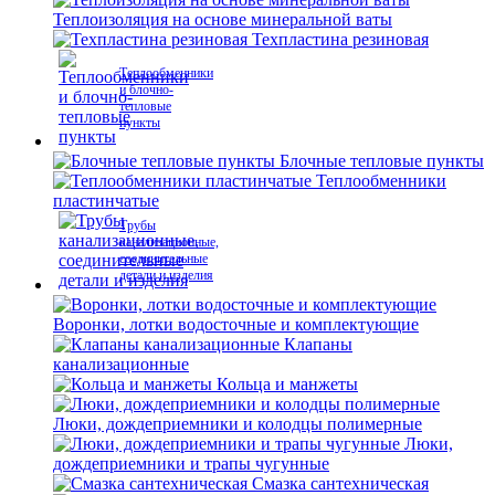
Теплоизоляция на основе минеральной ваты
Техпластина резиновая
Теплообменники
и блочно-
тепловые
пункты
Блочные тепловые пункты
Теплообменники
пластинчатые
Трубы
канализационные,
соединительные
детали и изделия
Воронки, лотки водосточные и комплектующие
Клапаны
канализационные
Кольца и манжеты
Люки, дождеприемники и колодцы полимерные
Люки,
дождеприемники и трапы чугунные
Смазка сантехническая