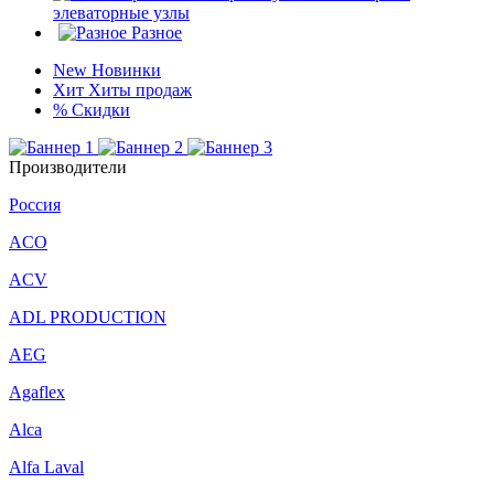
элеваторные узлы
Разное
New
Новинки
Хит
Хиты продаж
%
Скидки
Производители
Россия
ACO
ACV
ADL PRODUCTION
AEG
Agaflex
Alca
Alfa Laval