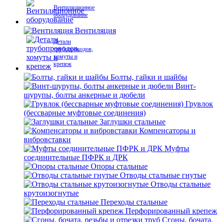
Вентиляционное
оборудование
Вентиляция
Детали
трубопроводов,
хомуты и
крепеж
Болты, гайки и шайбы
Винт-
шурупы, болты анкерные и дюбели
Грувлок
(бессварные муфтовые соединения)
Заглушки стальные
Компенсаторы и
вибровставки
Муфты
соединительные ПФРК и ДРК
Опоры стальные
Отводы стальные гнутые
Отводы стальные
крутоизогнутые
Переходы стальные
Перфорированный крепеж
Сгоны, бочата,