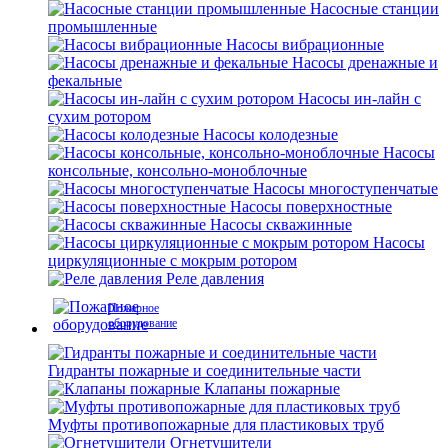
Насосные станции
промышленные
Насосы вибрационные
Насосы дренажные и
фекальные
Насосы ин-лайн с
сухим ротором
Насосы колодезные
Насосы
консольные, консольно-моноблочные
Насосы многоступенчатые
Насосы поверхностные
Насосы скважинные
Насосы
циркуляционные с мокрым ротором
Реле давления
Пожарное
оборудование
Гидранты пожарные и соединительные части
Клапаны пожарные
Муфты противопожарные для пластиковых труб
Огнетушители