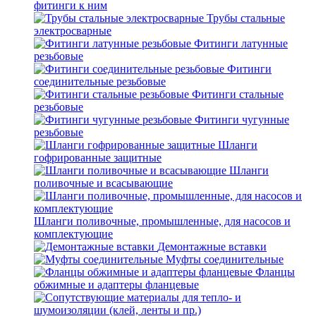
фитинги к ним
Трубы стальные
электросварные
Фитинги латунные
резьбовые
Фитинги
соединительные резьбовые
Фитинги стальные
резьбовые
Фитинги чугунные
резьбовые
Шланги
гофрированные защитные
Шланги
поливочные и всасывающие
Шланги поливочные, промышленные, для насосов и
комплектующие
Демонтажные вставки
Муфты соединительные
Фланцы
обжимные и адаптеры фланцевые