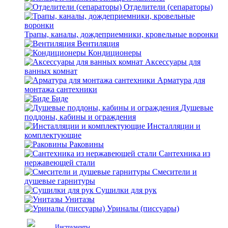
Отделители (сепараторы)
Трапы, каналы, дождеприемники, кровельные воронки
Вентиляция
Кондиционеры
Аксессуары для
ванных комнат
Арматура для
монтажа сантехники
Биде
Душевые
поддоны, кабины и ограждения
Инсталляции и
комплектующие
Раковины
Сантехника из
нержавеющей стали
Смесители и
душевые гарнитуры
Сушилки для рук
Унитазы
Уриналы (писсуары)
Инструменты