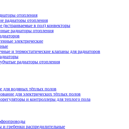
иаторы отопления
ие радиаторы отопления
е (встраиваемые в пол) конвекторы
нные радиаторы отопления
адиаторов
тенные электрические
яные
чные и термостатические клапаны для радиаторов
радиаторы
убчатые радиаторы отопления
е для водяных тёплых полов
ование для электрических тёплых полов
орегуляторы и контроллеры для теплого пола
офропроводы
ы и гребенки распредилительные