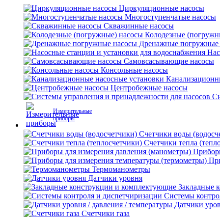
Циркуляционные насосы
Многоступенчатые насосы
Скважинные насосы
Колодезные (погружн
Дренажные погружные
Нас
Самовсасывающие насосы
Консольные насосы
Канализационн
Центробежные насосы
Си
Измерительные
приборы
Счетчики воды (водосч
Счетчики тепла (тепл
Приборы
Пр
Термоманометры
Датчики уровня
Закладные 
Системы контро
Датчики уров
Счетчики газа