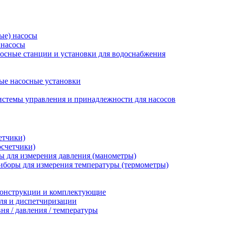
ые) насосы
 насосы
осные станции и установки для водоснабжения
ые насосные установки
стемы управления и принадлежности для насосов
етчики)
осчетчики)
 для измерения давления (манометры)
иборы для измерения температуры (термометры)
конструкции и комплектующие
ля и диспетчиризации
ня / давления / температуры