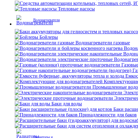
Тепловые насосы
Водонагреватели
Бойлеры
Водонагреватели газовые
Водона
Водона
Водонагрев
Газовые
Га
Емкос
Комплектующие 
Промышленные водо
Электр
Электриче
Баки для воды
Баки расши
Принадлежности для баков
Радиаторы и