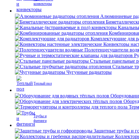
конвекторы
Алюминиевые рад
Биметаллическ
Канальны
Комбинирова
Комплектующие для р
Конвекторы нас
Полотенцесушители вод
Ру
Стальные панельные 
Стальные тр
Чугунные радиаторы
Теплый пол
Оборудовани
Оборуд
Терм
Трубы и
фитинги
Защитные трубы и г
Коллектор