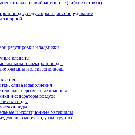
мпенсаторы антивибрационные (гибкие вставки)
троприводы, редукторы и доп. оборудование
ы запорной
ной регулировки и задвижки
ечные клапаны
ые клапаны и электроприводы
ие клапаны и электроприводы
авления
тки, слива и заполнения
ительные, перепускные клапаны
чики и сепараторы воздуха
очистки воды
ротечки воды
ельные и изоляционные материалы
одульного монтажа, узлы, группы