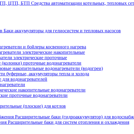
Средства автоматизации котельных, тепловых с
Баки аккумуляторы для гелиосистем и тепловых насосов
греватели и бойлеры косвенного нагрева
греватели электрические накопительные
атели электрические проточные
 (колонки) проточные водонагреватели
зовые накопительные водонагреватели (водогреи)
ти буферные, аккумуляторы тепла и холода
для водонагревателей
нагреватели
ические накопительные водонагреватели
ские проточные водонагреватели
рительные (плоские) для котлов
Расширительные баки (гидроаккумулятор) для водоснаб
Расширительные баки для систем отопления и охлаждения