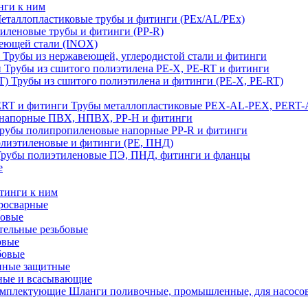
нги к ним
еталлопластиковые трубы и фитинги (PEx/AL/PEx)
иленовые трубы и фитинги (PP-R)
еющей стали (INOX)
Трубы из нержавеющей, углеродистой стали и фитинги
Трубы из сшитого полиэтилена PE-X, PE-RT и фитинги
Трубы из сшитого полиэтилена и фитинги (PE-X, PE-RT)
Трубы металлопластиковые PEX-AL-PEX, PERT-
напорные ПВХ, НПВХ, PP-H и фитинги
рубы полипропиленовые напорные PP-R и фитинги
лиэтиленовые и фитинги (PE, ПНД)
Трубы полиэтиленовые ПЭ, ПНД, фитинги и фланцы
е
тинги к ним
тросварные
бовые
тельные резьбовые
овые
бовые
нные защитные
ные и всасывающие
Шланги поливочные, промышленные, для насосо