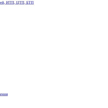
етей, ИТП, ЦТП, БТП
жения