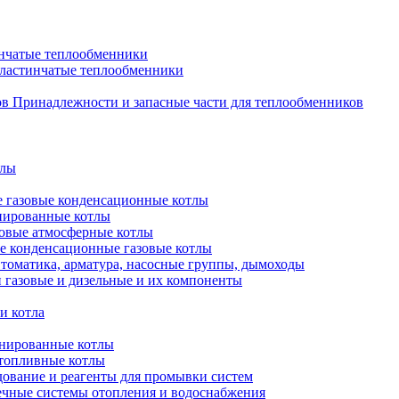
нчатые теплообменники
пластинчатые теплообменники
Принадлежности и запасные части для теплообменников
тлы
 газовые конденсационные котлы
нированные котлы
овые атмосферные котлы
е конденсационные газовые котлы
томатика, арматура, насосные группы, дымоходы
 газовые и дизельные и их компоненты
и котла
нированные котлы
топливные котлы
ование и реагенты для промывки систем
чные системы отопления и водоснабжения