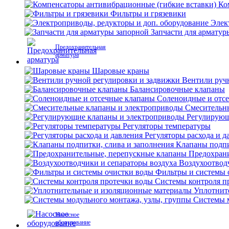
Ко
Фильтры и грязевики
Элек
Запчасти для арматур
Предохранительная
арматура
Шаровые краны
Вентили руч
Балансировочные клапаны
Соленоидные и отс
Смесительн
Регулирующ
Регуляторы температуры
Регуляторы расхода и д
Клапаны подпи
Предохран
Воздухоотвод
Фильтры и системы 
Системы контроля п
Уплотнит
Системы м
Насосное
оборудование