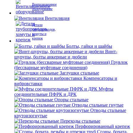
Вентиляционное
оборудование
Вентиляция
Детали
трубопроводов,
хомуты и
крепеж
Болты, гайки и шайбы
Винт-
шурупы, болты анкерные и дюбели
Грувлок
(бессварные муфтовые соединения)
Заглушки стальные
Компенсаторы и
вибровставки
Муфты
соединительные ПФРК и ДРК
Опоры стальные
Отводы стальные гнутые
Отводы стальные
крутоизогнутые
Переходы стальные
Перфорированный крепеж
Сгоны, бочата,