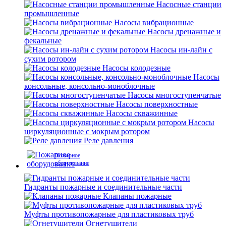
Насосные станции
промышленные
Насосы вибрационные
Насосы дренажные и
фекальные
Насосы ин-лайн с
сухим ротором
Насосы колодезные
Насосы
консольные, консольно-моноблочные
Насосы многоступенчатые
Насосы поверхностные
Насосы скважинные
Насосы
циркуляционные с мокрым ротором
Реле давления
Пожарное
оборудование
Гидранты пожарные и соединительные части
Клапаны пожарные
Муфты противопожарные для пластиковых труб
Огнетушители