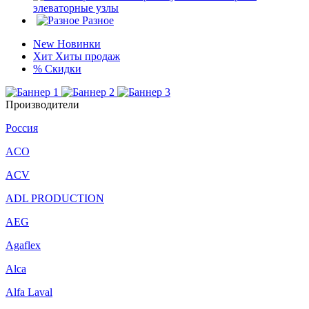
элеваторные узлы
Разное
New
Новинки
Хит
Хиты продаж
%
Скидки
Производители
Россия
ACO
ACV
ADL PRODUCTION
AEG
Agaflex
Alca
Alfa Laval