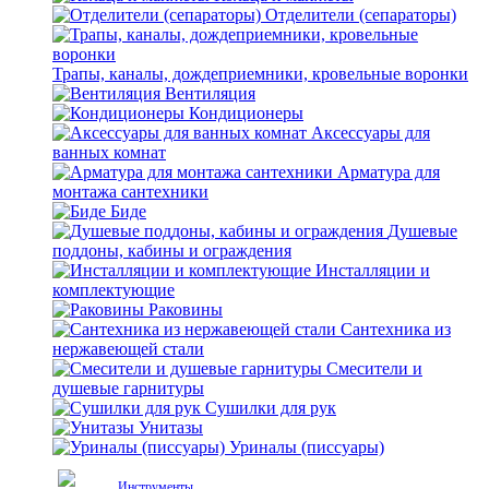
Отделители (сепараторы)
Трапы, каналы, дождеприемники, кровельные воронки
Вентиляция
Кондиционеры
Аксессуары для
ванных комнат
Арматура для
монтажа сантехники
Биде
Душевые
поддоны, кабины и ограждения
Инсталляции и
комплектующие
Раковины
Сантехника из
нержавеющей стали
Смесители и
душевые гарнитуры
Сушилки для рук
Унитазы
Уриналы (писсуары)
Инструменты