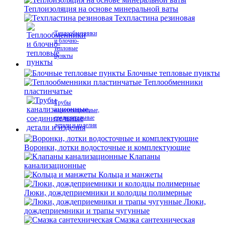
Теплоизоляция на основе минеральной ваты
Техпластина резиновая
Теплообменники
и блочно-
тепловые
пункты
Блочные тепловые пункты
Теплообменники
пластинчатые
Трубы
канализационные,
соединительные
детали и изделия
Воронки, лотки водосточные и комплектующие
Клапаны
канализационные
Кольца и манжеты
Люки, дождеприемники и колодцы полимерные
Люки,
дождеприемники и трапы чугунные
Смазка сантехническая