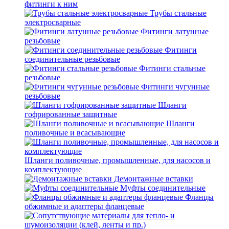
фитинги к ним
Трубы стальные
электросварные
Фитинги латунные
резьбовые
Фитинги
соединительные резьбовые
Фитинги стальные
резьбовые
Фитинги чугунные
резьбовые
Шланги
гофрированные защитные
Шланги
поливочные и всасывающие
Шланги поливочные, промышленные, для насосов и
комплектующие
Демонтажные вставки
Муфты соединительные
Фланцы
обжимные и адаптеры фланцевые