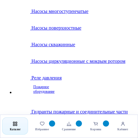
Насосы многоступенчатые
Насосы поверхностные
Насосы скважинные
Насосы циркуляционные с мокрым ротором
Реле давления
Пожарное
оборудование
Гидранты пожарные и соединительные части
Клапаны пожарные
Каталог
Избранное
Сравнение
Корзина
Кабинет