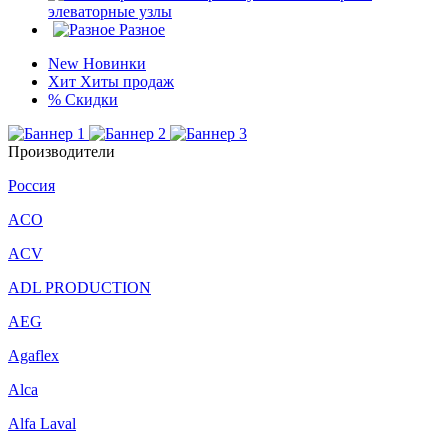
элеваторные узлы
Разное
New
Новинки
Хит
Хиты продаж
%
Скидки
Производители
Россия
ACO
ACV
ADL PRODUCTION
AEG
Agaflex
Alca
Alfa Laval