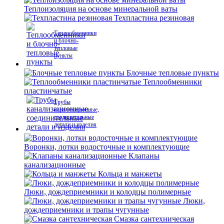
Теплоизоляция на основе минеральной ваты
Техпластина резиновая
Теплообменники
и блочно-
тепловые
пункты
Блочные тепловые пункты
Теплообменники
пластинчатые
Трубы
канализационные,
соединительные
детали и изделия
Воронки, лотки водосточные и комплектующие
Клапаны
канализационные
Кольца и манжеты
Люки, дождеприемники и колодцы полимерные
Люки,
дождеприемники и трапы чугунные
Смазка сантехническая