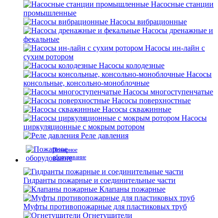
Насосные станции
промышленные
Насосы вибрационные
Насосы дренажные и
фекальные
Насосы ин-лайн с
сухим ротором
Насосы колодезные
Насосы
консольные, консольно-моноблочные
Насосы многоступенчатые
Насосы поверхностные
Насосы скважинные
Насосы
циркуляционные с мокрым ротором
Реле давления
Пожарное
оборудование
Гидранты пожарные и соединительные части
Клапаны пожарные
Муфты противопожарные для пластиковых труб
Огнетушители