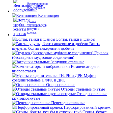
Вентиляционное
оборудование
Вентиляция
Детали
трубопроводов,
хомуты и
крепеж
Болты, гайки и шайбы
Винт-
шурупы, болты анкерные и дюбели
Грувлок
(бессварные муфтовые соединения)
Заглушки стальные
Компенсаторы и
вибровставки
Муфты
соединительные ПФРК и ДРК
Опоры стальные
Отводы стальные гнутые
Отводы стальные
крутоизогнутые
Переходы стальные
Перфорированный крепеж
Сгоны, бочата,