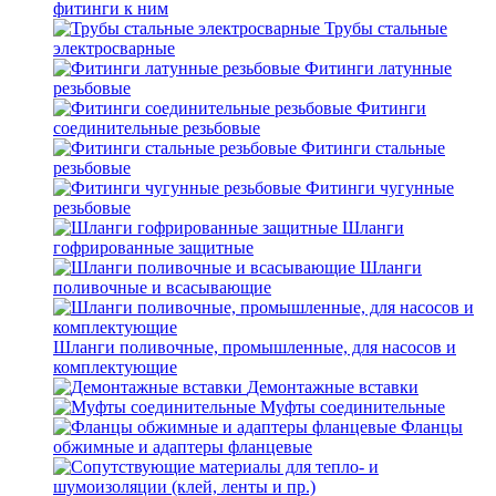
фитинги к ним
Трубы стальные
электросварные
Фитинги латунные
резьбовые
Фитинги
соединительные резьбовые
Фитинги стальные
резьбовые
Фитинги чугунные
резьбовые
Шланги
гофрированные защитные
Шланги
поливочные и всасывающие
Шланги поливочные, промышленные, для насосов и
комплектующие
Демонтажные вставки
Муфты соединительные
Фланцы
обжимные и адаптеры фланцевые