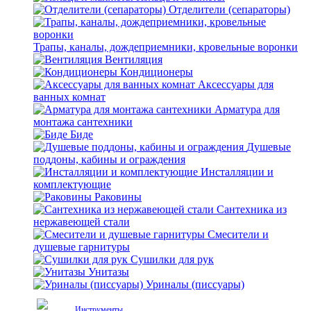
Отделители (сепараторы)
Трапы, каналы, дождеприемники, кровельные воронки
Вентиляция
Кондиционеры
Аксессуары для
ванных комнат
Арматура для
монтажа сантехники
Биде
Душевые
поддоны, кабины и ограждения
Инсталляции и
комплектующие
Раковины
Сантехника из
нержавеющей стали
Смесители и
душевые гарнитуры
Сушилки для рук
Унитазы
Уриналы (писсуары)
Инструменты