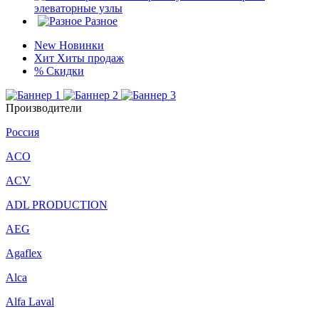
элеваторные узлы
Разное
New
Новинки
Хит
Хиты продаж
%
Скидки
Производители
Россия
ACO
ACV
ADL PRODUCTION
AEG
Agaflex
Alca
Alfa Laval