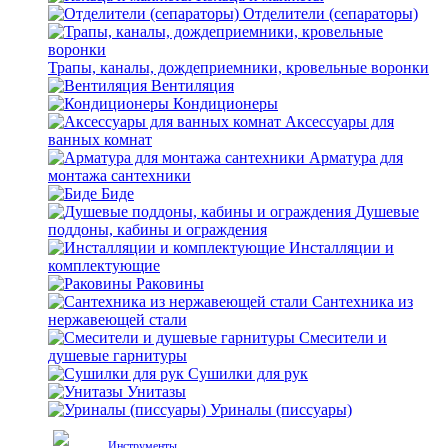
Отделители (сепараторы)
Трапы, каналы, дождеприемники, кровельные воронки
Вентиляция
Кондиционеры
Аксессуары для
ванных комнат
Арматура для
монтажа сантехники
Биде
Душевые
поддоны, кабины и ограждения
Инсталляции и
комплектующие
Раковины
Сантехника из
нержавеющей стали
Смесители и
душевые гарнитуры
Сушилки для рук
Унитазы
Уриналы (писсуары)
Инструменты