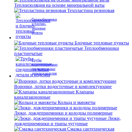
Теплоизоляция на основе минеральной ваты
Техпластина резиновая
Теплообменники
и блочно-
тепловые
пункты
Блочные тепловые пункты
Теплообменники
пластинчатые
Трубы
канализационные,
соединительные
детали и изделия
Воронки, лотки водосточные и комплектующие
Клапаны
канализационные
Кольца и манжеты
Люки, дождеприемники и колодцы полимерные
Люки,
дождеприемники и трапы чугунные
Смазка сантехническая