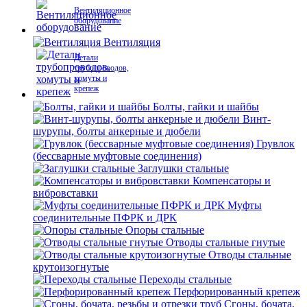
Вентиляционное
оборудование
Вентиляция
Детали
трубопроводов,
хомуты и
крепеж
Болты, гайки и шайбы
Винт-
шурупы, болты анкерные и дюбели
Грувлок
(бессварные муфтовые соединения)
Заглушки стальные
Компенсаторы и
вибровставки
Муфты
соединительные ПФРК и ДРК
Опоры стальные
Отводы стальные гнутые
Отводы стальные
крутоизогнутые
Переходы стальные
Перфорированный крепеж
Сгоны, бочата,