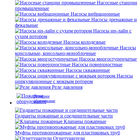
Насосные станции
промышленные
Насосы вибрационные
Насосы дренажные и
фекальные
Насосы ин-лайн с
сухим ротором
Насосы колодезные
Насосы
консольные, консольно-моноблочные
Насосы многоступенчатые
Насосы поверхностные
Насосы скважинные
Насосы
циркуляционные с мокрым ротором
Реле давления
Пожарное
оборудование
Гидранты пожарные и соединительные части
Клапаны пожарные
Муфты противопожарные для пластиковых труб
Огнетушители