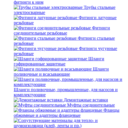
фитинги к ним
Трубы стальные
электросварные
Фитинги латунные
резьбовые
Фитинги
соединительные резьбовые
Фитинги стальные
резьбовые
Фитинги чугунные
резьбовые
Шланги
гофрированные защитные
Шланги
поливочные и всасывающие
Шланги поливочные, промышленные, для насосов и
комплектующие
Демонтажные вставки
Муфты соединительные
Фланцы
обжимные и адаптеры фланцевые