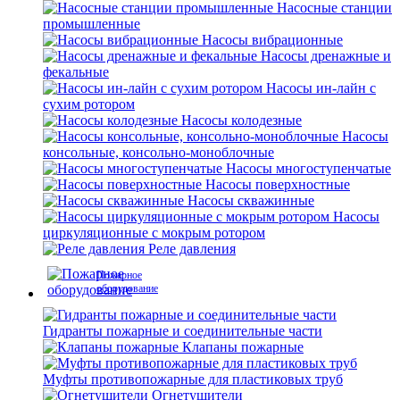
Насосные станции
промышленные
Насосы вибрационные
Насосы дренажные и
фекальные
Насосы ин-лайн с
сухим ротором
Насосы колодезные
Насосы
консольные, консольно-моноблочные
Насосы многоступенчатые
Насосы поверхностные
Насосы скважинные
Насосы
циркуляционные с мокрым ротором
Реле давления
Пожарное
оборудование
Гидранты пожарные и соединительные части
Клапаны пожарные
Муфты противопожарные для пластиковых труб
Огнетушители