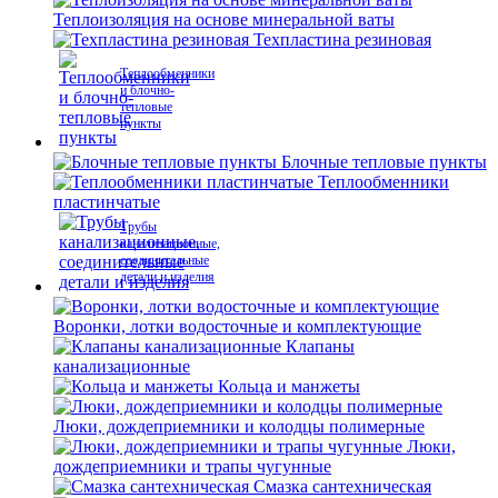
Теплоизоляция на основе минеральной ваты
Техпластина резиновая
Теплообменники
и блочно-
тепловые
пункты
Блочные тепловые пункты
Теплообменники
пластинчатые
Трубы
канализационные,
соединительные
детали и изделия
Воронки, лотки водосточные и комплектующие
Клапаны
канализационные
Кольца и манжеты
Люки, дождеприемники и колодцы полимерные
Люки,
дождеприемники и трапы чугунные
Смазка сантехническая