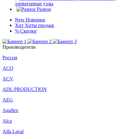
элеваторные узлы
Разное
New
Новинки
Хит
Хиты продаж
%
Скидки
Производители
Россия
ACO
ACV
ADL PRODUCTION
AEG
Agaflex
Alca
Alfa Laval