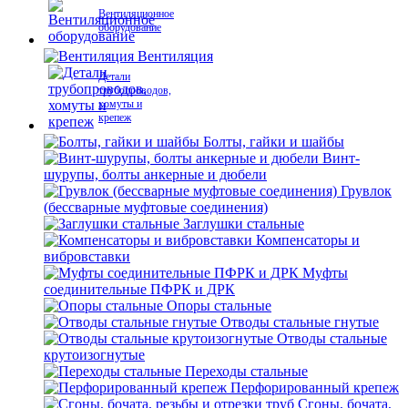
Вентиляционное
оборудование
Вентиляция
Детали
трубопроводов,
хомуты и
крепеж
Болты, гайки и шайбы
Винт-
шурупы, болты анкерные и дюбели
Грувлок
(бессварные муфтовые соединения)
Заглушки стальные
Компенсаторы и
вибровставки
Муфты
соединительные ПФРК и ДРК
Опоры стальные
Отводы стальные гнутые
Отводы стальные
крутоизогнутые
Переходы стальные
Перфорированный крепеж
Сгоны, бочата,