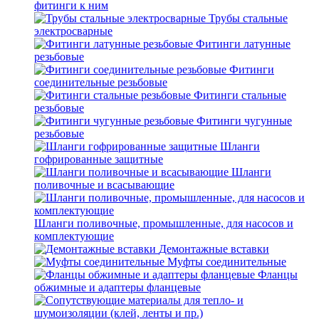
фитинги к ним
Трубы стальные
электросварные
Фитинги латунные
резьбовые
Фитинги
соединительные резьбовые
Фитинги стальные
резьбовые
Фитинги чугунные
резьбовые
Шланги
гофрированные защитные
Шланги
поливочные и всасывающие
Шланги поливочные, промышленные, для насосов и
комплектующие
Демонтажные вставки
Муфты соединительные
Фланцы
обжимные и адаптеры фланцевые