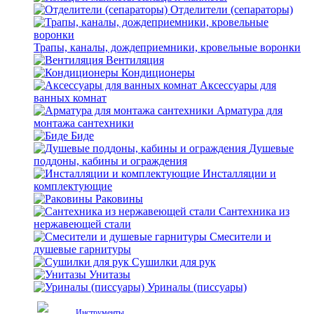
Отделители (сепараторы)
Трапы, каналы, дождеприемники, кровельные воронки
Вентиляция
Кондиционеры
Аксессуары для
ванных комнат
Арматура для
монтажа сантехники
Биде
Душевые
поддоны, кабины и ограждения
Инсталляции и
комплектующие
Раковины
Сантехника из
нержавеющей стали
Смесители и
душевые гарнитуры
Сушилки для рук
Унитазы
Уриналы (писсуары)
Инструменты