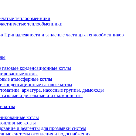
нчатые теплообменники
пластинчатые теплообменники
Принадлежности и запасные части для теплообменников
тлы
 газовые конденсационные котлы
нированные котлы
овые атмосферные котлы
е конденсационные газовые котлы
томатика, арматура, насосные группы, дымоходы
 газовые и дизельные и их компоненты
и котла
нированные котлы
топливные котлы
ование и реагенты для промывки систем
чные системы отопления и водоснабжения