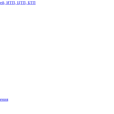
етей, ИТП, ЦТП, БТП
жения