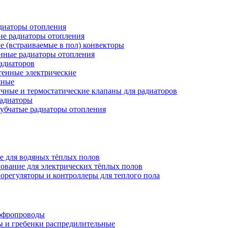
иаторы отопления
ие радиаторы отопления
е (встраиваемые в пол) конвекторы
нные радиаторы отопления
адиаторов
тенные электрические
яные
чные и термостатические клапаны для радиаторов
радиаторы
убчатые радиаторы отопления
е для водяных тёплых полов
ование для электрических тёплых полов
орегуляторы и контроллеры для теплого пола
офропроводы
ы и гребенки распредилительные