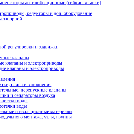
мпенсаторы антивибрационные (гибкие вставки)
троприводы, редукторы и доп. оборудование
ы запорной
ной регулировки и задвижки
ечные клапаны
ые клапаны и электроприводы
ие клапаны и электроприводы
авления
тки, слива и заполнения
ительные, перепускные клапаны
чики и сепараторы воздуха
очистки воды
ротечки воды
ельные и изоляционные материалы
одульного монтажа, узлы, группы