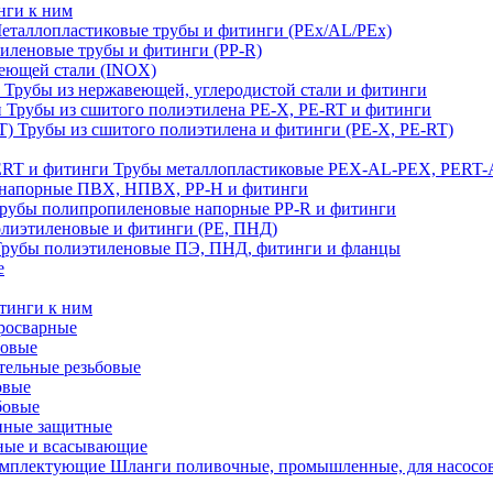
нги к ним
еталлопластиковые трубы и фитинги (PEx/AL/PEx)
иленовые трубы и фитинги (PP-R)
еющей стали (INOX)
Трубы из нержавеющей, углеродистой стали и фитинги
Трубы из сшитого полиэтилена PE-X, PE-RT и фитинги
Трубы из сшитого полиэтилена и фитинги (PE-X, PE-RT)
Трубы металлопластиковые PEX-AL-PEX, PERT-
напорные ПВХ, НПВХ, PP-H и фитинги
рубы полипропиленовые напорные PP-R и фитинги
лиэтиленовые и фитинги (PE, ПНД)
Трубы полиэтиленовые ПЭ, ПНД, фитинги и фланцы
е
тинги к ним
тросварные
бовые
тельные резьбовые
овые
бовые
нные защитные
ные и всасывающие
Шланги поливочные, промышленные, для насосо