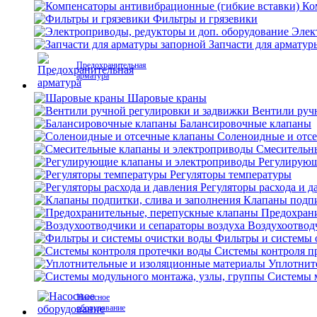
Ко
Фильтры и грязевики
Элек
Запчасти для арматур
Предохранительная
арматура
Шаровые краны
Вентили руч
Балансировочные клапаны
Соленоидные и отс
Смесительн
Регулирующ
Регуляторы температуры
Регуляторы расхода и д
Клапаны подпи
Предохран
Воздухоотвод
Фильтры и системы 
Системы контроля п
Уплотнит
Системы м
Насосное
оборудование