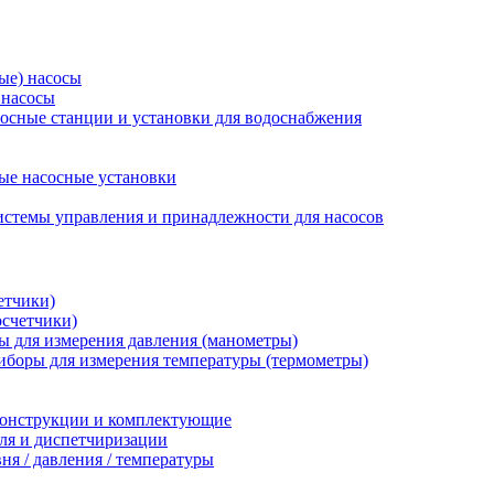
ые) насосы
 насосы
осные станции и установки для водоснабжения
ые насосные установки
стемы управления и принадлежности для насосов
етчики)
осчетчики)
 для измерения давления (манометры)
иборы для измерения температуры (термометры)
конструкции и комплектующие
ля и диспетчиризации
ня / давления / температуры