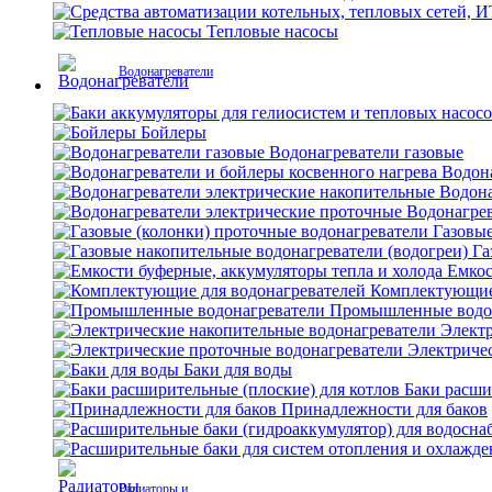
Тепловые насосы
Водонагреватели
Бойлеры
Водонагреватели газовые
Водона
Водона
Водонагрев
Газовые
Га
Емкос
Комплектующие 
Промышленные водо
Электр
Электриче
Баки для воды
Баки расши
Принадлежности для баков
Радиаторы и