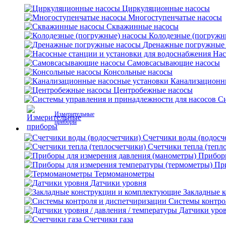
Циркуляционные насосы
Многоступенчатые насосы
Скважинные насосы
Колодезные (погружн
Дренажные погружные
Нас
Самовсасывающие насосы
Консольные насосы
Канализационн
Центробежные насосы
Си
Измерительные
приборы
Счетчики воды (водосч
Счетчики тепла (тепл
Приборы
Пр
Термоманометры
Датчики уровня
Закладные 
Системы контро
Датчики уров
Счетчики газа