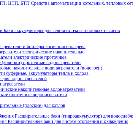
Средства автоматизации котельных, тепловых с
Баки аккумуляторы для гелиосистем и тепловых насосов
греватели и бойлеры косвенного нагрева
греватели электрические накопительные
атели электрические проточные
 (колонки) проточные водонагреватели
зовые накопительные водонагреватели (водогреи)
ти буферные, аккумуляторы тепла и холода
для водонагревателей
нагреватели
ические накопительные водонагреватели
ские проточные водонагреватели
рительные (плоские) для котлов
Расширительные баки (гидроаккумулятор) для водоснаб
Расширительные баки для систем отопления и охлаждения