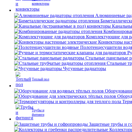
конвекторы
Алюминиевые рад
Биметаллическ
Канальны
Комбинирова
Комплектующие для р
Конвекторы нас
Полотенцесушители вод
Ру
Стальные панельные 
Стальные тр
Чугунные радиаторы
Теплый пол
Оборудовани
Оборуд
Терм
Трубы и
фитинги
Защитные трубы и г
Коллектор