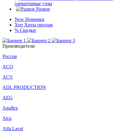
элеваторные узлы
Разное
New
Новинки
Хит
Хиты продаж
%
Скидки
Производители
Россия
ACO
ACV
ADL PRODUCTION
AEG
Agaflex
Alca
Alfa Laval