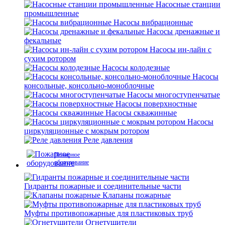
Насосные станции
промышленные
Насосы вибрационные
Насосы дренажные и
фекальные
Насосы ин-лайн с
сухим ротором
Насосы колодезные
Насосы
консольные, консольно-моноблочные
Насосы многоступенчатые
Насосы поверхностные
Насосы скважинные
Насосы
циркуляционные с мокрым ротором
Реле давления
Пожарное
оборудование
Гидранты пожарные и соединительные части
Клапаны пожарные
Муфты противопожарные для пластиковых труб
Огнетушители