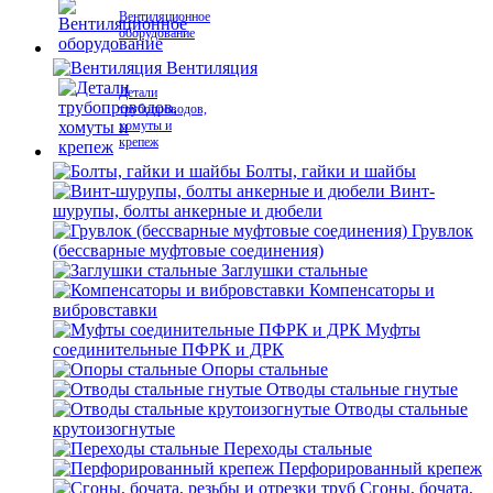
Вентиляционное
оборудование
Вентиляция
Детали
трубопроводов,
хомуты и
крепеж
Болты, гайки и шайбы
Винт-
шурупы, болты анкерные и дюбели
Грувлок
(бессварные муфтовые соединения)
Заглушки стальные
Компенсаторы и
вибровставки
Муфты
соединительные ПФРК и ДРК
Опоры стальные
Отводы стальные гнутые
Отводы стальные
крутоизогнутые
Переходы стальные
Перфорированный крепеж
Сгоны, бочата,