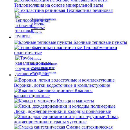
Теплоизоляция на основе минеральной ваты
Техпластина резиновая
Теплообменники
и блочно-
тепловые
пункты
Блочные тепловые пункты
Теплообменники
пластинчатые
Трубы
канализационные,
соединительные
детали и изделия
Воронки, лотки водосточные и комплектующие
Клапаны
канализационные
Кольца и манжеты
Люки, дождеприемники и колодцы полимерные
Люки,
дождеприемники и трапы чугунные
Смазка сантехническая