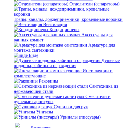
Отделители (сепараторы)
Трапы, каналы, дождеприемники, кровельные воронки
Вентиляция
Кондиционеры
Аксессуары для
ванных комнат
Арматура для
монтажа сантехники
Биде
Душевые
поддоны, кабины и ограждения
Инсталляции и
комплектующие
Раковины
Сантехника из
нержавеющей стали
Смесители и
душевые гарнитуры
Сушилки для рук
Унитазы
Уриналы (писсуары)
Инструменты