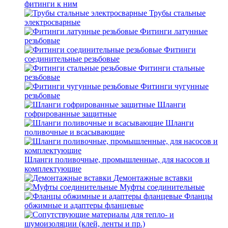
фитинги к ним
Трубы стальные
электросварные
Фитинги латунные
резьбовые
Фитинги
соединительные резьбовые
Фитинги стальные
резьбовые
Фитинги чугунные
резьбовые
Шланги
гофрированные защитные
Шланги
поливочные и всасывающие
Шланги поливочные, промышленные, для насосов и
комплектующие
Демонтажные вставки
Муфты соединительные
Фланцы
обжимные и адаптеры фланцевые