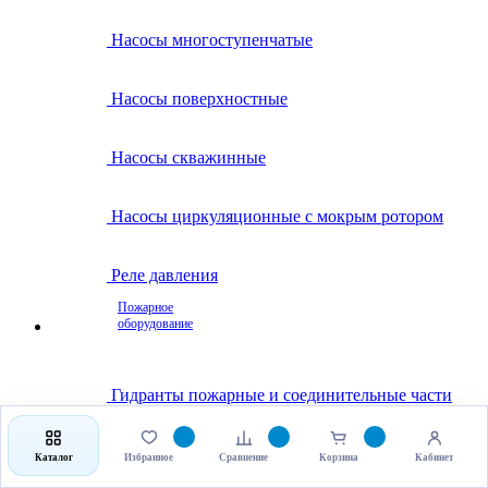
Насосы многоступенчатые
Насосы поверхностные
Насосы скважинные
Насосы циркуляционные с мокрым ротором
Реле давления
Пожарное
оборудование
Гидранты пожарные и соединительные части
Клапаны пожарные
Каталог
Избранное
Сравнение
Корзина
Кабинет