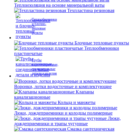
Теплоизоляция на основе минеральной ваты
Техпластина резиновая
Теплообменники
и блочно-
тепловые
пункты
Блочные тепловые пункты
Теплообменники
пластинчатые
Трубы
канализационные,
соединительные
детали и изделия
Воронки, лотки водосточные и комплектующие
Клапаны
канализационные
Кольца и манжеты
Люки, дождеприемники и колодцы полимерные
Люки,
дождеприемники и трапы чугунные
Смазка сантехническая