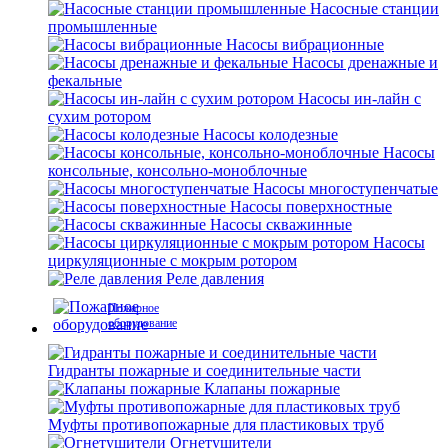
Насосные станции
промышленные
Насосы вибрационные
Насосы дренажные и
фекальные
Насосы ин-лайн с
сухим ротором
Насосы колодезные
Насосы
консольные, консольно-моноблочные
Насосы многоступенчатые
Насосы поверхностные
Насосы скважинные
Насосы
циркуляционные с мокрым ротором
Реле давления
Пожарное
оборудование
Гидранты пожарные и соединительные части
Клапаны пожарные
Муфты противопожарные для пластиковых труб
Огнетушители