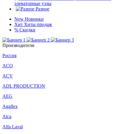
элеваторные узлы
Разное
New
Новинки
Хит
Хиты продаж
%
Скидки
Производители
Россия
ACO
ACV
ADL PRODUCTION
AEG
Agaflex
Alca
Alfa Laval