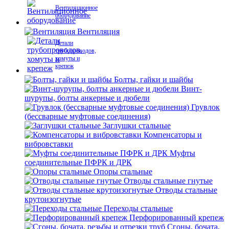
Вентиляционное
оборудование
Вентиляция
Детали
трубопроводов,
хомуты и
крепеж
Болты, гайки и шайбы
Винт-
шурупы, болты анкерные и дюбели
Грувлок
(бессварные муфтовые соединения)
Заглушки стальные
Компенсаторы и
вибровставки
Муфты
соединительные ПФРК и ДРК
Опоры стальные
Отводы стальные гнутые
Отводы стальные
крутоизогнутые
Переходы стальные
Перфорированный крепеж
Сгоны, бочата,