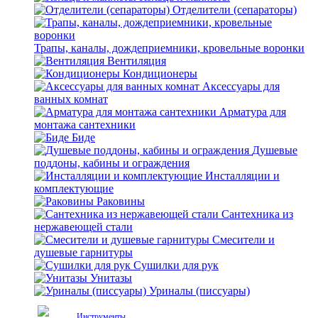
Отделители (сепараторы)
Трапы, каналы, дождеприемники, кровельные воронки
Вентиляция
Кондиционеры
Аксессуары для
ванных комнат
Арматура для
монтажа сантехники
Биде
Душевые
поддоны, кабины и ограждения
Инсталляции и
комплектующие
Раковины
Сантехника из
нержавеющей стали
Смесители и
душевые гарнитуры
Сушилки для рук
Унитазы
Уриналы (писсуары)
Инструменты