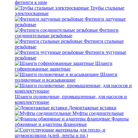
фитинги к ним
Трубы стальные
электросварные
Фитинги латунные
резьбовые
Фитинги
соединительные резьбовые
Фитинги стальные
резьбовые
Фитинги чугунные
резьбовые
Шланги
гофрированные защитные
Шланги
поливочные и всасывающие
Шланги поливочные, промышленные, для насосов и
комплектующие
Демонтажные вставки
Муфты соединительные
Фланцы
обжимные и адаптеры фланцевые