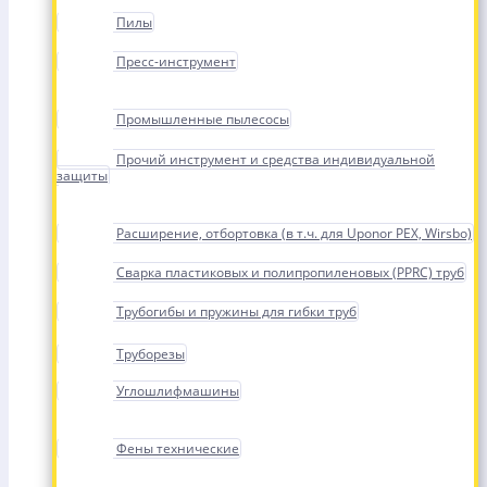
Пилы
Пресс-инструмент
Промышленные пылесосы
Прочий инструмент и средства индивидуальной
защиты
Расширение, отбортовка (в т.ч. для Uponor PEX, Wirsbo)
Сварка пластиковых и полипропиленовых (PPRC) труб
Трубогибы и пружины для гибки труб
Труборезы
Углошлифмашины
Фены технические