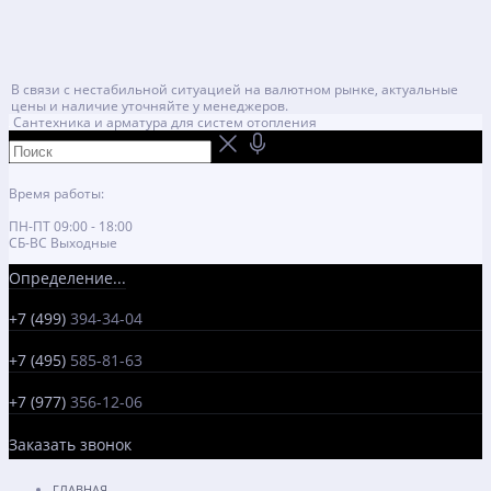
В связи с нестабильной ситуацией на валютном рынке, актуальные
цены и наличие уточняйте у менеджеров.
Сантехника и арматура для систем отопления
Время работы:
ПН-ПТ 09:00 - 18:00
СБ-ВС Выходные
Определение...
+7 (499)
394-34-04
+7 (495)
585-81-63
+7 (977)
356-12-06
Заказать звонок
ГЛАВНАЯ